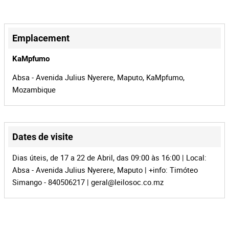
MZ-983
Processus
+
38390
Identifiant
−
Emplacement
d'enchère
162196
Identifiant de
KaMpfumo
lot
Absa - Avenida Julius Nyerere, Maputo, KaMpfumo,
Mozambique
Dates de visite
Leaflet
|
©
OpenStreetMap
contributors
Dias úteis, de 17 a 22 de Abril, das 09:00 às 16:00 | Local:
Absa - Avenida Julius Nyerere, Maputo | +info: Timóteo
Simango - 840506217 |
geral@leilosoc.co.mz