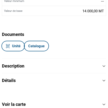
---
Valeur minimum
14.000,00 MT
Valeur de base
Documents
Unité
Catalogue
Description
Dois ar condicionados, um de marca Samsung, modelo
Détails
AS24UUQN, e um de marca AUS, modelo ASW-24A4/SW, 24
BTU's
1
Lot Nombre
162196
Référence
Voir la carte