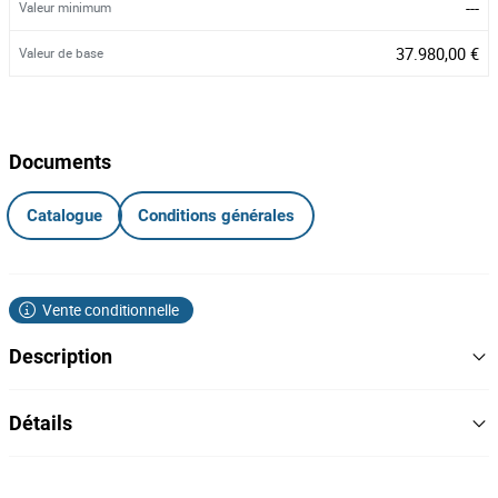
---
Valeur minimum
37.980,00 €
Valeur de base
Documents
Catalogue
Conditions générales
Vente conditionnelle
Description
Totalidade dos Lotes 1 a 14
Détails
Equipamentos para a Indústria de Carpintaria
-
abrir buracos, orlar e afagar;
Máquinas de:
C1
Lot Nombre