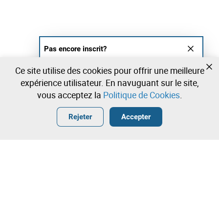
Pas encore inscrit?
Créer un compte et commencez à enchérir
Ce site utilise des cookies pour offrir une meilleure
maintenant
expérience utilisateur. En navuguant sur le site,
vous acceptez la
Politique de Cookies
.
Entrer
Créer un compte gratuit
•
•
•
Rejeter
Accepter
Explorar Plus
Enchère rapide
Contactez notre équipe!
92.500,00 €
94.500,00 €
Leilosoc Worldwide®
96.500,00 €