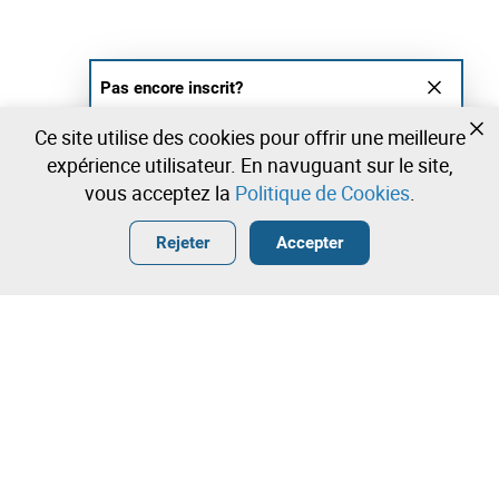
Pas encore inscrit?
Créer un compte et commencez à enchérir
Ce site utilise des cookies pour offrir une meilleure
maintenant
expérience utilisateur. En navuguant sur le site,
vous acceptez la
Politique de Cookies
.
Entrer
Créer un compte gratuit
•
•
•
Rejeter
Accepter
Explorar Plus
Enchère rapide
Contactez notre équipe!
1.800,00 €
1.900,00 €
Leilosoc Worldwide®
2.000,00 €