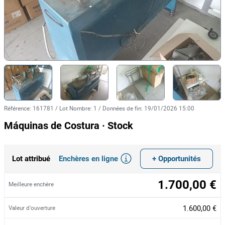
Référence
:
161781
/
Lot Nombre
:
1
/
Données de fin
:
19/01/2026 15:00
Máquinas de Costura · Stock
Enchères en ligne
+ Opportunités
Lot attribué
1.700,00 €
Meilleure enchère
1.600,00 €
Valeur d'ouverture