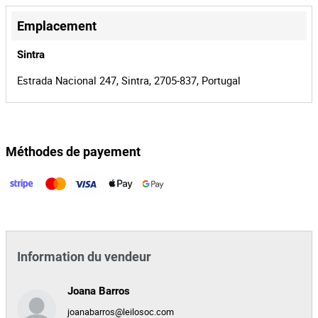
+
37648
Identifiant
−
Emplacement
d'enchère
150944
Identifiant de
Sintra
lot
Estrada Nacional 247, Sintra, 2705-837, Portugal
Méthodes de payement
Leaflet
|
©
OpenStreetMap
contributors
Information du vendeur
Joana Barros
joanabarros@leilosoc.com