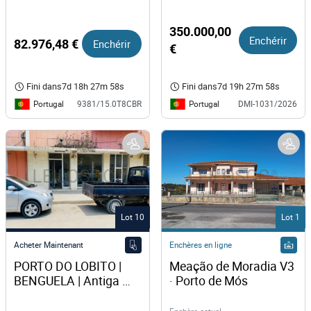
Porto
350.000,00
Enchérir
82.976,48 €
Enchérir
€
Fini dans
7d 18h 27m 58s
Fini dans
7d 19h 27m 58s
Portugal
Portugal
9381/15.0T8CBR
DMI-1031/2026
Lot 10
Lot 1
Acheter Maintenant
Enchères en ligne
PORTO DO LOBITO | 
Meação de Moradia V3 
BENGUELA | Antiga 
· Porto de Mós
Agência Bancária