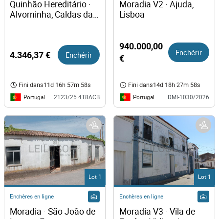
Quinhão Hereditário · 
Moradia V2 · Ajuda, 
Alvorninha, Caldas da 
Lisboa
Rainha
940.000,00
Enchérir
4.346,37 €
Enchérir
€
Fini dans
11d 16h 57m 58s
Fini dans
14d 18h 27m 58s
Portugal
Portugal
2123/25.4T8ACB
DMI-1030/2026
Lot 1
Lot 1
Enchères en ligne
Enchères en ligne
Moradia · São João de 
Moradia V3 · Vila de 