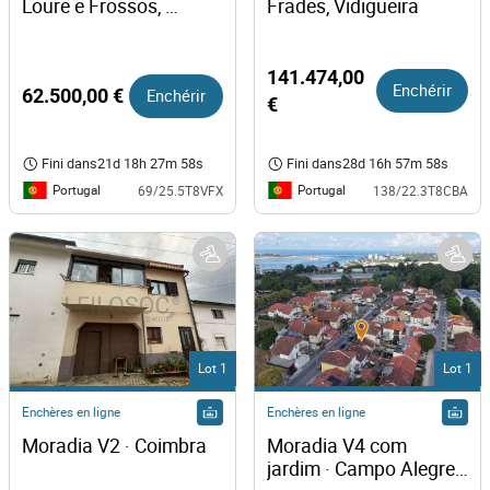
Loure e Frossos, 
Frades, Vidigueira
Albergaria a Velha
141.474,00
Enchérir
62.500,00 €
Enchérir
€
Fini dans
21d 18h 27m 58s
Fini dans
28d 16h 57m 58s
Portugal
Portugal
69/25.5T8VFX
138/22.3T8CBA
Lot 1
Lot 1
Enchères en ligne
Enchères en ligne
Moradia V2 · Coimbra
Moradia V4 com 
jardim · Campo Alegre, 