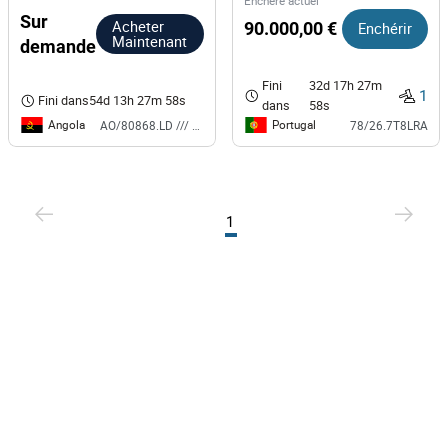
Enchère actuel
Sur
Acheter
90.000,00 €
Enchérir
Maintenant
demande
Fini
32d 17h 27m
1
Fini dans
54d 13h 27m 58s
dans
58s
Angola
Portugal
AO/80868.LD /// BS
78/26.7T8LRA
1