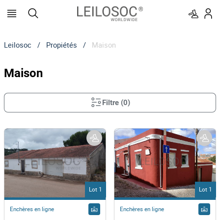
Leilosoc
/
Propiétés
/
Maison
Maison
Filtre
(
0
)
Lot 1
Lot 1
Enchères en ligne
Enchères en ligne