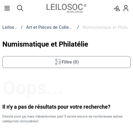
Leilosoc
/
Art et Pièces de Collection
/
Numismatique et Philatélie
Numismatique et Philatélie
Filtre
(
0
)
Oops...
Il n'y a pas de résultats pour votre recherche?
Désolé pour ça, mais n'abandonnez pas! Il existe encore de nombreuses autres
catégories incroyables!