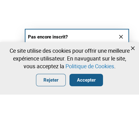
Pas encore inscrit?
Créer un compte et commencez à enchérir
Ce site utilise des cookies pour offrir une meilleure
maintenant
expérience utilisateur. En navuguant sur le site,
vous acceptez la
Politique de Cookies
.
Entrer
Créer un compte gratuit
•
•
•
Rejeter
Accepter
Numismatique et Philatélie - 0 lots disponibles
Contactez notre équipe!