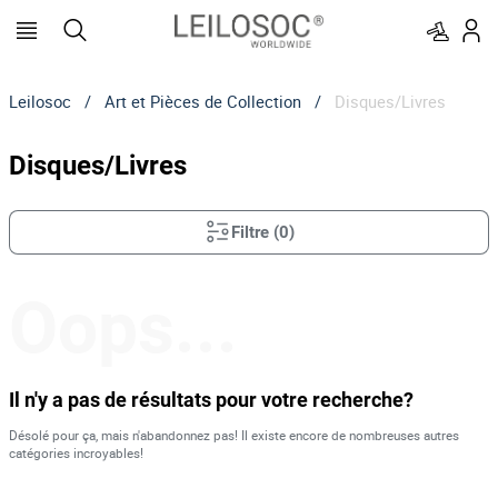
Leilosoc
/
Art et Pièces de Collection
/
Disques/Livres
Disques/Livres
Filtre
(
0
)
Oops...
Il n'y a pas de résultats pour votre recherche?
Désolé pour ça, mais n'abandonnez pas! Il existe encore de nombreuses autres
catégories incroyables!