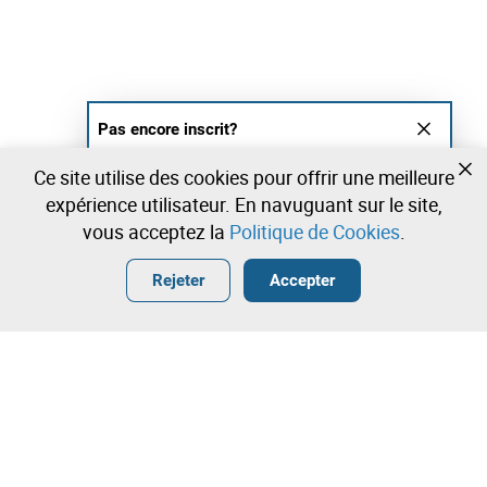
Pas encore inscrit?
Créer un compte et commencez à enchérir
Ce site utilise des cookies pour offrir une meilleure
maintenant
expérience utilisateur. En navuguant sur le site,
vous acceptez la
Politique de Cookies
.
Entrer
Créer un compte gratuit
•
•
•
Rejeter
Accepter
Disques/Livres - 0 lots disponibles
Contactez notre équipe!