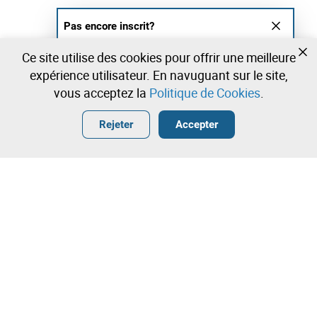
Pas encore inscrit?
Créer un compte et commencez à enchérir
Ce site utilise des cookies pour offrir une meilleure
maintenant
expérience utilisateur. En navuguant sur le site,
vous acceptez la
Politique de Cookies
.
Entrer
Créer un compte gratuit
•
•
•
Rejeter
Accepter
Contactez notre équipe!
Leilosoc Worldwide®
La Maison