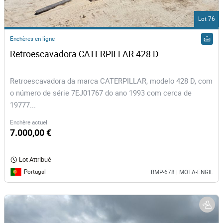
Lot 76
Enchères en ligne
Retroescavadora CATERPILLAR 428 D
Retroescavadora da marca CATERPILLAR, modelo 428 D, com
o número de série 7EJ01767 do ano 1993 com cerca de
19777...
Enchère actuel
7.000,00 €
Lot Attribué
Portugal
BMP-678 | MOTA-ENGIL