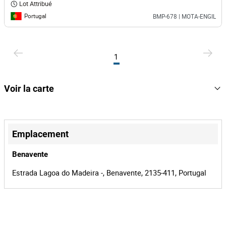
Lot Attribué
Portugal
BMP-678 | MOTA-ENGIL
1
Voir la carte
+
−
Emplacement
Benavente
Estrada Lagoa do Madeira -, Benavente, 2135-411, Portugal