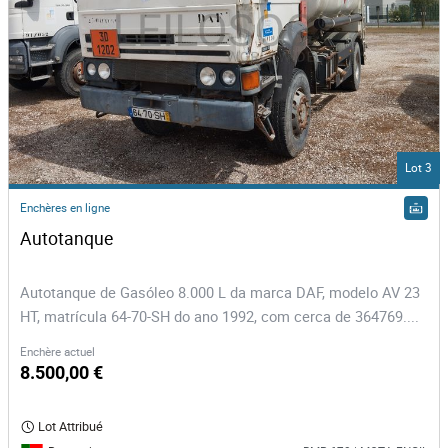
Lot 3
Enchères en ligne
Autotanque 
Autotanque de Gasóleo 8.000 L da marca DAF, modelo AV 23
HT, matrícula 64-70-SH do ano 1992, com cerca de 364769....
Enchère actuel
8.500,00 €
Lot Attribué