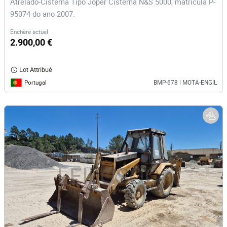
Atrelado-Cisterna Tipo Joper Cisterna N&S 5000, matrícula P-
95074 do ano 2007.
Enchère actuel
2.900,00 €
Lot Attribué
Portugal
BMP-678 | MOTA-ENGIL