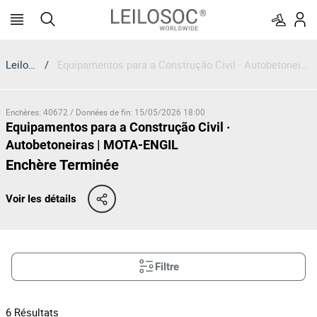
Leilosoc
/
Equipamentos para a Construção Civil · Autobetoneiras | MOTA-ENGIL
Enchères
:
40672
/
Données de fin
:
15/05/2026 18:00
Equipamentos para a Construção Civil ·
Autobetoneiras | MOTA-ENGIL
Enchère Terminée
Voir les détails
Filtre
6
Résultats