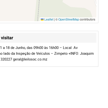
Leaflet
|
©
OpenStreetMap
contributors
visitar
11 a 18 de Junho, das 09h00 às 16h00 – Local: Av
o lado da Inspeção de Veículos – Zimpeto +INFO: Joaquim
1320227
geral@leilosoc.co.mz