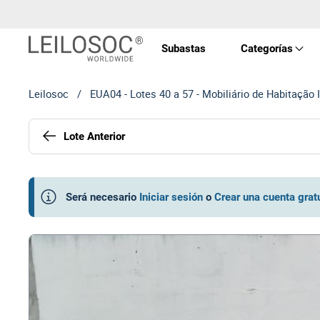
Subastas
Categorías
Leilosoc
/
EUA04 - Lotes 40 a 57 - Mobiliário de Habitação 
Propi
Lote Anterior
Vehíc
Equip
Será necesario
Iniciar sesión
o
Crear una cuenta grat
Máqu
Arte 