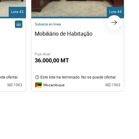
Lote 43
Lote 44
Subasta en línea
Sub
Mobiliário de Habitação
Mo
Puja atual
Puja
36.000,00 MT
34
de ofertar.
Este lote ha terminado. No se puede ofertar.
Mozambique
MZ-1063
MZ-1063