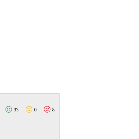
33
0
8