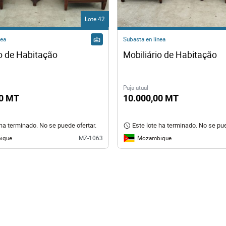
Lote 42
nea
Subasta en línea
io de Habitação
Mobiliário de Habitação
Puja atual
00 MT
10.000,00 MT
 ha terminado. No se puede ofertar.
Este lote ha terminado. No se pue
ique
Mozambique
MZ-1063