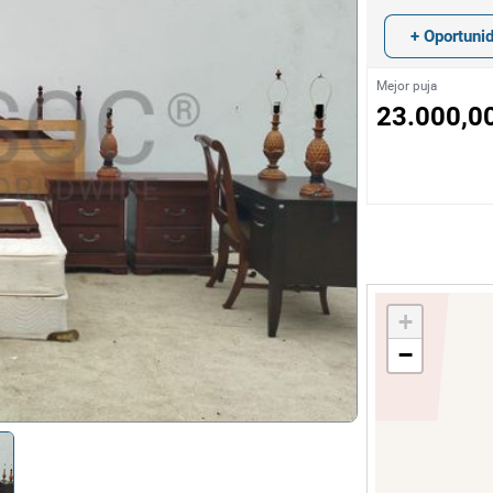
chos
+ Oportuni
logía
Mejor puja
23.000,0
es y Decoración
co
+
−