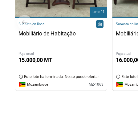
Lote 41
Subasta en línea
Subasta en lí
Mobiliário de Habitação
Mobiliár
Puja atual
Puja atual
15.000,00 MT
16.000,
Este lote ha terminado. No se puede ofertar.
Este lote
Mozambique
Mozamb
MZ-1063