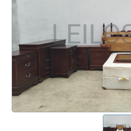
Dere
Tecno
Muebl
Náuti
Otros