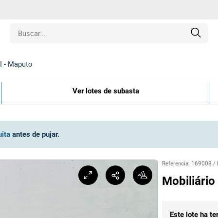
II - Maputo
edades
Ver lotes de subasta
ulos
o
uita
antes de pujar
.
inas
Referencia
:
169008
/
Mobiliário
y Coleccionables
Este lote ha t