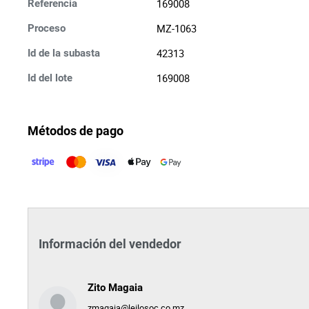
169008
Referencia
MZ-1063
Proceso
42313
Id de la subasta
169008
Id del lote
Métodos de pago
Información del vendedor
Zito Magaia
zmagaia@leilosoc.co.mz