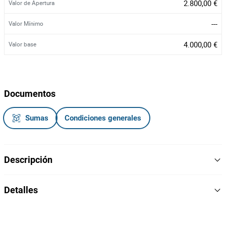
2.800,00 €
Valor de Apertura
---
Valor Mínimo
4.000,00 €
Valor base
Documentos
Sumas
Condiciones generales
Descripción
Mini Giratória, manete do lado esquerdo danificada
Detalles
Marca:
JPC
Modelo: CT13
Horas: 0.2
409
Lote Numero