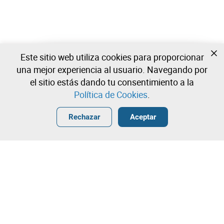
Este sitio web utiliza cookies para proporcionar
Todavía no estas registrado?
una mejor experiencia al usuario. Navegando por
Cree una cuenta y comience a ofertar ahora
el sitio estás dando tu consentimiento a la
Política de Cookies
.
Entrar
Crear una cuenta gratuita
•
•
•
Rechazar
Aceptar
Explorar Más
Puja rápida
¡Contacta con nuestro equipo!
3.400,00 €
3.500,00 €
Leilosoc Worldwide®
3.600,00 €