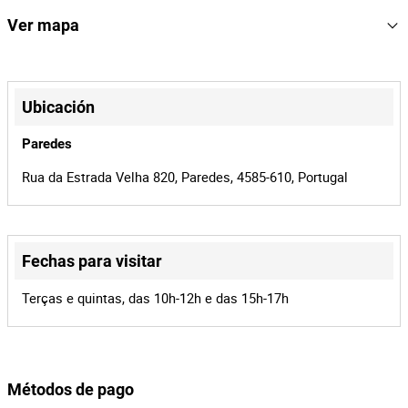
Nº de série: 202512098
168282
Referencia
Ver mapa
Ano: 2026
Combustível: Diesel
2440/26
Proceso
+
41816
Id de la
−
Ubicación
subasta
168282
Id del lote
Paredes
Rua da Estrada Velha 820, Paredes, 4585-610, Portugal
Fechas para visitar
Leaflet
|
©
OpenStreetMap
contributors
Terças e quintas, das 10h-12h e das 15h-17h
Métodos de pago