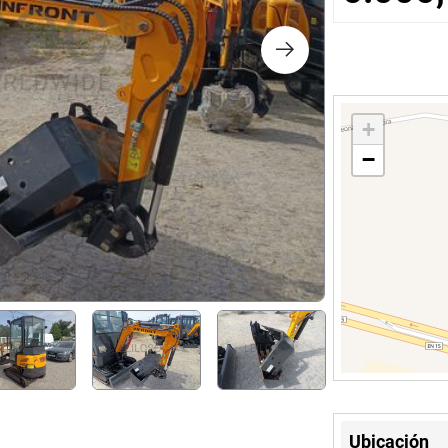
chos
logía
+
es y Decoración
−
co
Ubicación