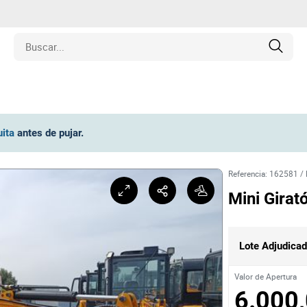
edades
uita
antes de pujar
.
ulos
Referencia
:
162581
/
o
Mini Girat
inas
Lote Adjudica
y Coleccionables
Valor de Apertura
6.000,