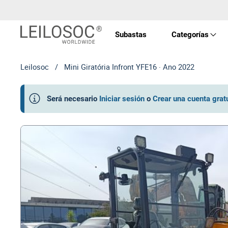
Subastas
Categorías
Leilosoc
/
Mini Giratória Infront YFE16 · Ano 2022
Propi
Será necesario
Iniciar sesión
o
Crear una cuenta grat
Vehíc
Equip
Máqu
Arte 