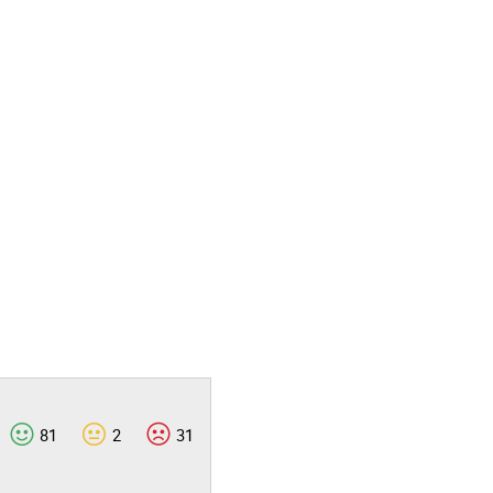
81
2
31