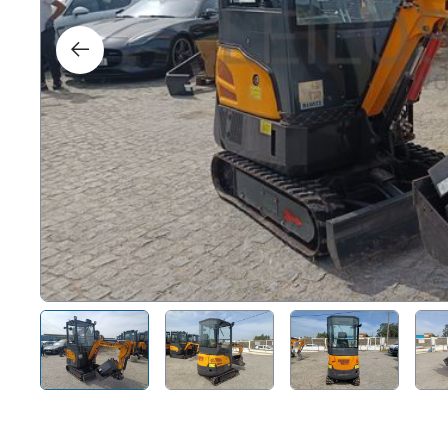
Dere
Tecno
Muebl
Náuti
Otros