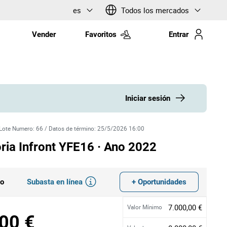
es
Todos los mercados
Vender
Favoritos
Entrar
Iniciar sesión
Lote Numero
:
66
/
Datos de término
:
25/5/2026 16:00
ória Infront YFE16 · Ano 2022
Subasta en línea
+ Oportunidades
do
7.000,00 €
Valor Mínimo
00 €