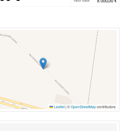
8.000,00 €
Valor base
Leaflet
|
©
OpenStreetMap
contributors