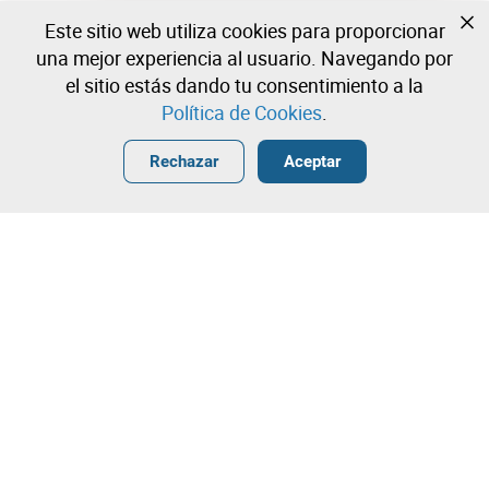
Este sitio web utiliza cookies para proporcionar
Todavía no estas registrado?
una mejor experiencia al usuario. Navegando por
Cree una cuenta y comience a ofertar ahora
el sitio estás dando tu consentimiento a la
Política de Cookies
.
Entrar
Crear una cuenta gratuita
•
•
•
Rechazar
Aceptar
Explorar Más
Puja rápida
¡Contacta con nuestro equipo!
2.300,13 €
2.400,13 €
Leilosoc Worldwide®
2.500,13 €
La Empresa
Puja directa
Sobre
Puja