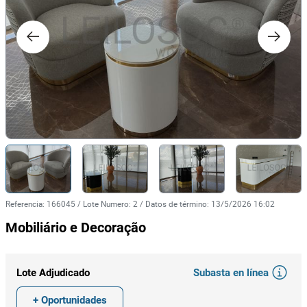
Referencia
:
166045
/
Lote Numero
:
2
/
Datos de término
:
13/5/2026 16:02
Mobiliário e Decoração
Subasta en línea
Lote Adjudicado
+ Oportunidades