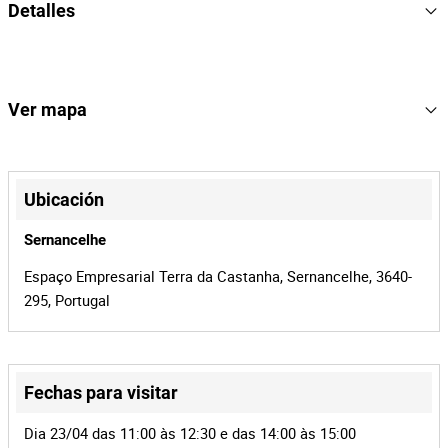
Detalles
- Balcão de atendimento com cerca 4,5m de comprimento;
- 5 Estantes;
- Mesa apoio redonda;
2
Lote Numero
- Mesa com tampo de vidro;
166045
Referencia
Ver mapa
- 2 Sofás;
- Carpete;
1593/25.5T8VIS
Proceso
- Vaso em PVC com árvore;
+
OSP, LDA
Entidade
- Floreira com ornamentação.
−
Ubicación
Notas Informativas
41765
Id de la
- Acresce IVA.
subasta
Sernancelhe
166045
Id del lote
Espaço Empresarial Terra da Castanha, Sernancelhe, 3640-
295, Portugal
Fechas para visitar
Leaflet
|
©
OpenStreetMap
contributors
Dia 23/04 das 11:00 às 12:30 e das 14:00 às 15:00