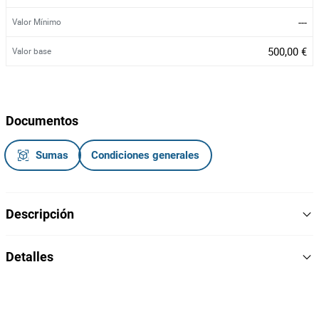
---
Valor Mínimo
500,00 €
Valor base
Documentos
Sumas
Condiciones generales
Descripción
Vassoura
Detalles
Marca: Loncin Sweeper
Modelo: FS-800
311
Lote Numero