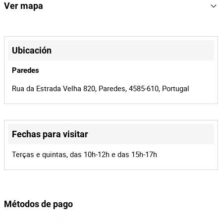
165231
Referencia
Ver mapa
2440/26
Proceso
+
41696
Id de la
−
Ubicación
subasta
165231
Id del lote
Paredes
Rua da Estrada Velha 820, Paredes, 4585-610, Portugal
Fechas para visitar
Leaflet
|
©
OpenStreetMap
contributors
Terças e quintas, das 10h-12h e das 15h-17h
Métodos de pago