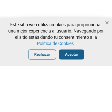
Este sitio web utiliza cookies para proporcionar
Todavía no estas registrado?
una mejor experiencia al usuario. Navegando por
Cree una cuenta y comience a ofertar ahora
el sitio estás dando tu consentimiento a la
Política de Cookies
.
Entrar
Crear una cuenta gratuita
•
•
•
Rechazar
Aceptar
Explorar Más
Puja rápida
¡Contacta con nuestro equipo!
500,00 €
550,00 €
Leilosoc Worldwide®
600,00 €