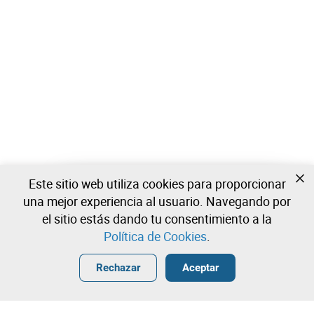
Este sitio web utiliza cookies para proporcionar
Todavía no estas registrado?
una mejor experiencia al usuario. Navegando por
Cree una cuenta y comience a ofertar ahora
el sitio estás dando tu consentimiento a la
Política de Cookies
.
Entrar
Crear una cuenta gratuita
•
•
•
Rechazar
Aceptar
Explorar Más