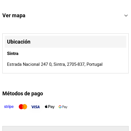
17€+ IVA.
326
Lote Numero
165200
Referencia
Ver mapa
19638/26
Proceso
+
41539
Id de la
−
Ubicación
subasta
165200
Id del lote
Sintra
Estrada Nacional 247 0, Sintra, 2705-837, Portugal
Métodos de pago
Leaflet
|
©
OpenStreetMap
contributors