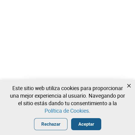
Este sitio web utiliza cookies para proporcionar
Todavía no estas registrado?
una mejor experiencia al usuario. Navegando por
Cree una cuenta y comience a ofertar ahora
el sitio estás dando tu consentimiento a la
Política de Cookies
.
Entrar
Crear una cuenta gratuita
•
•
•
Rechazar
Aceptar
Explorar Más