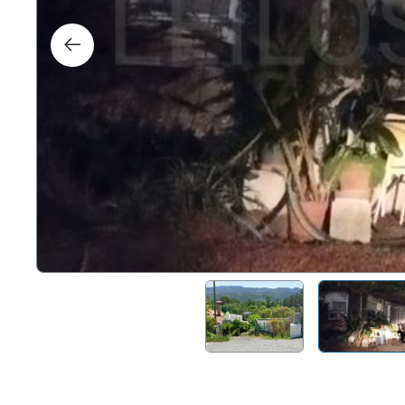
Dere
Tecno
Muebl
Náuti
Otros