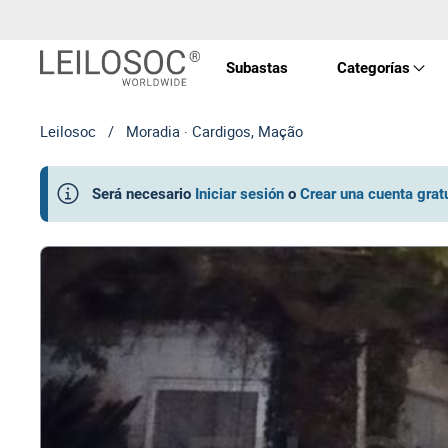
Subastas
Categorías
Leilosoc
/
Moradia · Cardigos, Mação
Propi
Será necesario
Iniciar sesión
o
Crear una cuenta grat
Vehíc
Equip
Máqu
Arte 