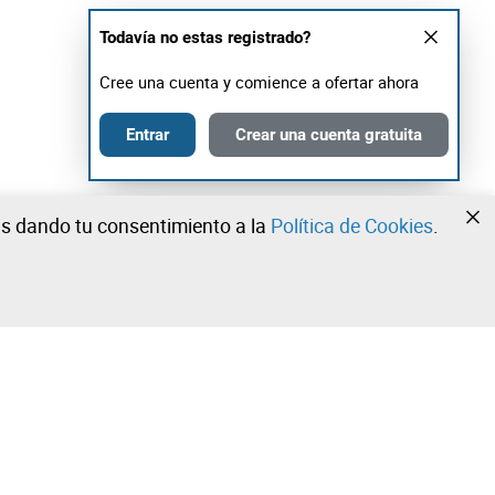
Todavía no estas registrado?
Cree una cuenta y comience a ofertar ahora
Entrar
Crear una cuenta gratuita
tás dando tu consentimiento a la
Política de Cookies
.
•
•
•
¡Contacta con nuestro equipo!
Leilosoc Worldwide®