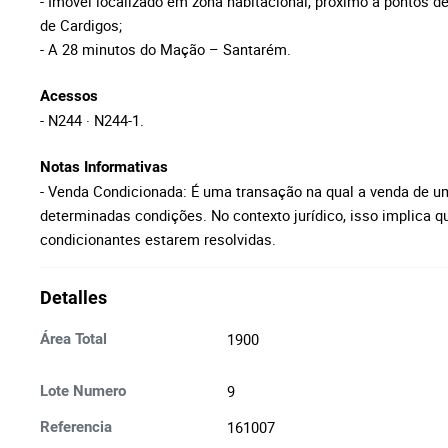
- Imóvel localizado em zona habitacional, próximo a pontos de 
de Cardigos;
- A 28 minutos do Mação – Santarém.
Acessos
- N244 · N244-1.
Notas Informativas
- Venda Condicionada: É uma transação na qual a venda de u
determinadas condições. No contexto jurídico, isso implica qu
condicionantes estarem resolvidas.
Detalles
1900
Área Total
9
Lote Numero
161007
Referencia