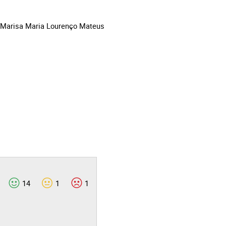
 e Marisa Maria Lourenço Mateus
14
1
1