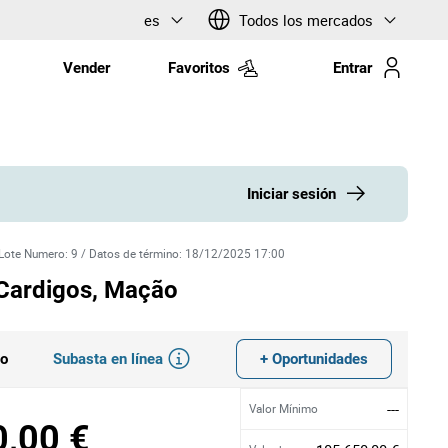
es
Todos los mercados
Vender
Favoritos
Entrar
Iniciar sesión
Lote Numero
:
9
/
Datos de término
:
18/12/2025 17:00
 Cardigos, Mação
Subasta en línea
+ Oportunidades
do
---
Valor Mínimo
0,00 €