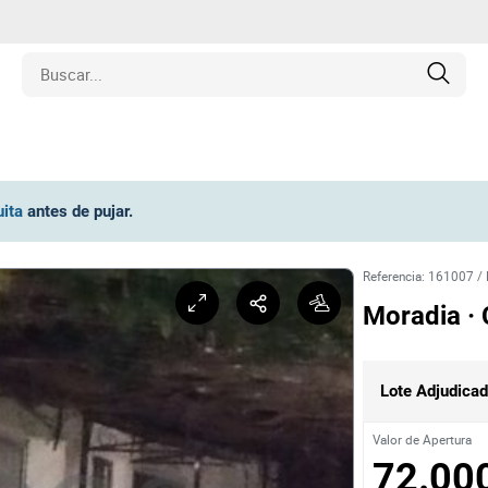
edades
uita
antes de pujar
.
ulos
Referencia
:
161007
/
o
Moradia ·
inas
Lote Adjudica
y Coleccionables
Valor de Apertura
72.00