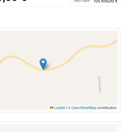
105.650,00 €
Valor base
Leaflet
|
©
OpenStreetMap
contributors