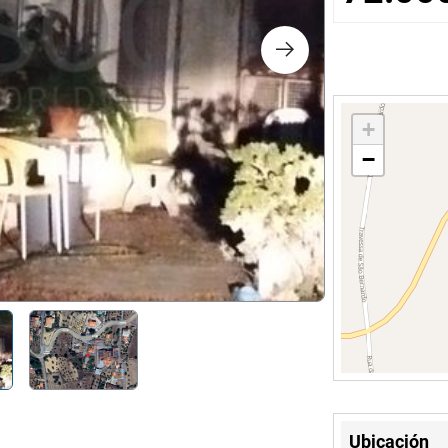
chos
logía
+
es y Decoración
−
co
Ubicación