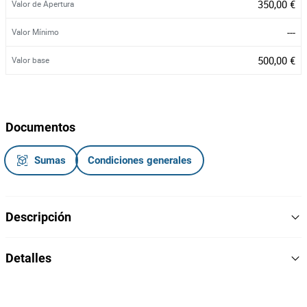
350,00 €
Valor de Apertura
---
Valor Mínimo
500,00 €
Valor base
Documentos
Sumas
Condiciones generales
Descripción
Motocultivadora Basic a diesel
Detalles
Modelo: X720
Refª: 00141720
256
Lote Numero