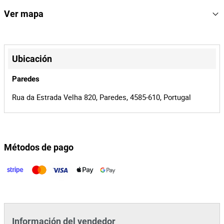
153615
Referencia
Ver mapa
0002440/15
Proceso
+
35517
Id de la
−
Ubicación
subasta
153615
Id del lote
Paredes
Rua da Estrada Velha 820, Paredes, 4585-610, Portugal
Métodos de pago
Leaflet
|
©
OpenStreetMap
contributors
Información del vendedor