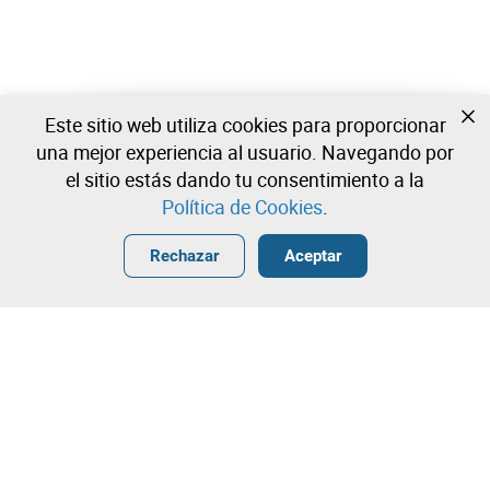
Este sitio web utiliza cookies para proporcionar
Todavía no estas registrado?
una mejor experiencia al usuario. Navegando por
Cree una cuenta y comience a ofertar ahora
el sitio estás dando tu consentimiento a la
Política de Cookies
.
Entrar
Crear una cuenta gratuita
•
•
•
Rechazar
Aceptar
Explorar Más
Puja rápida
¡Contacta con nuestro equipo!
1.850,00 €
1.950,00 €
Leilosoc Worldwide®
2.050,00 €