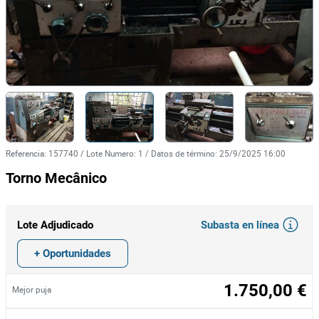
Referencia
:
157740
/
Lote Numero
:
1
/
Datos de término
:
25/9/2025 16:00
Torno Mecânico
Subasta en línea
Lote Adjudicado
+ Oportunidades
1.750,00 €
Mejor puja