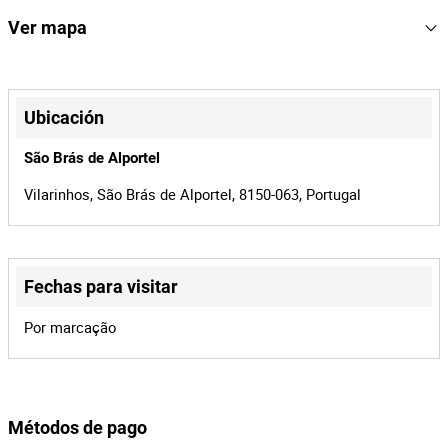
eletric
Combustible
Ver mapa
4963
Nº de Serie
JACINTO RAMOS E IRMÃO
Marcar
+
−
Ubicación
1
Lote Numero
São Brás de Alportel
157740
Referencia
Vilarinhos, São Brás de Alportel, 8150-063, Portugal
BMP-664
Proceso
35128
Id de la
subasta
Fechas para visitar
157740
Id del lote
Leaflet
|
©
OpenStreetMap
contributors
Por marcação
Métodos de pago