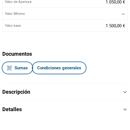
1.050,00 €
Valor de Apertura
---
Valor Mínimo
1.500,00 €
Valor base
Documentos
Sumas
Condiciones generales
Descripción
Torno mecânico
com os respetivos acessórios
Detalles
"JACINTO RAMOS E IRMÃO T5"
Marca/ Modelo:
4963
N.º:
T5
Modelo
1984
Ano: