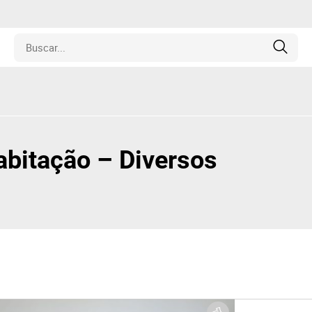
edades
ulos
abitação – Diversos
o
inas
y Coleccionables