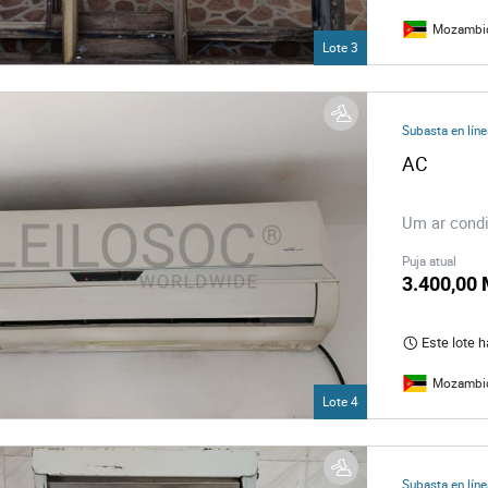
Mozambi
Lote 3
Subasta en líne
AC
Um ar condi
Puja atual
3.400,00
Este lote 
Mozambi
Lote 4
Subasta en líne