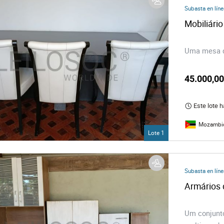
chos
Subasta en líne
Mobiliári
logía
Uma mesa de
es y Decoración
45.000,0
co
Este lote 
Mozambi
Lote 1
Subasta en líne
Armários 
Um conjunto