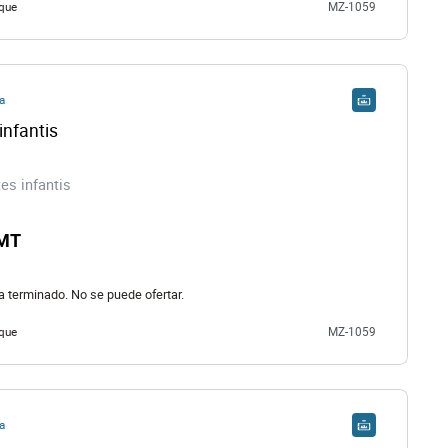
que
MZ-1059
a
infantis
es infantis
 MT
ha terminado. No se puede ofertar.
que
MZ-1059
a