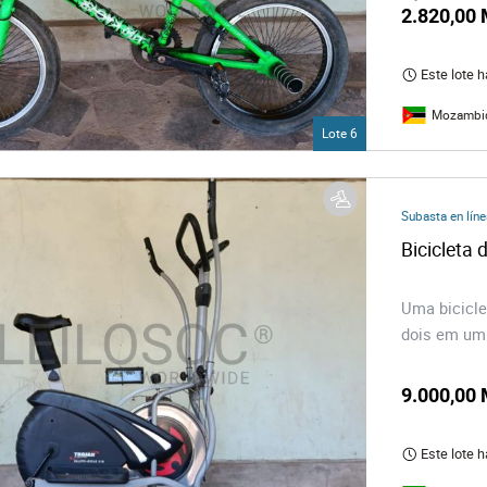
2.820,00
Este lote 
Mozambi
Lote 6
Subasta en líne
Bicicleta d
Uma biciclet
dois em um
9.000,00
Este lote 