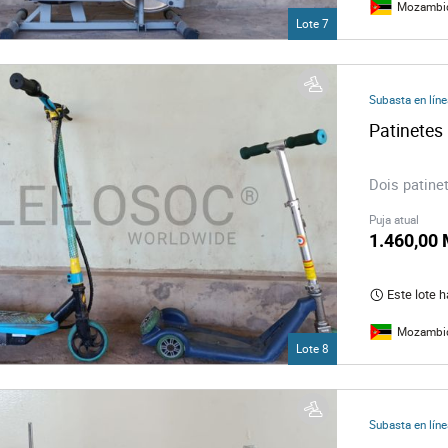
Mozambi
Lote 7
Subasta en líne
Patinetes 
Dois patinet
Puja atual
1.460,00
Este lote 
Mozambi
Lote 8
Subasta en líne