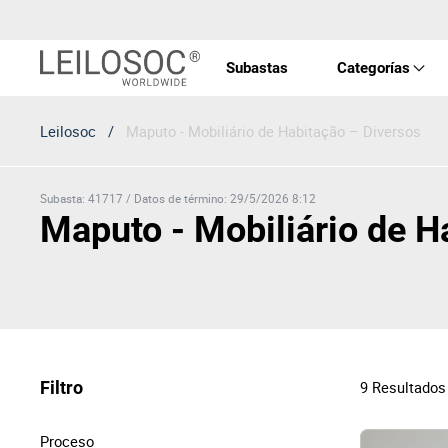
Subastas
Categorías
Leilosoc
/
Maputo - Mobiliário de Habitação – Diversos
Propi
Vehíc
Subasta
:
41717
/
Datos de término
:
29/5/2026 8:12
Maputo - Mobiliário de H
Equip
Máqu
Filtro
9
Resultados
Arte 
Proceso