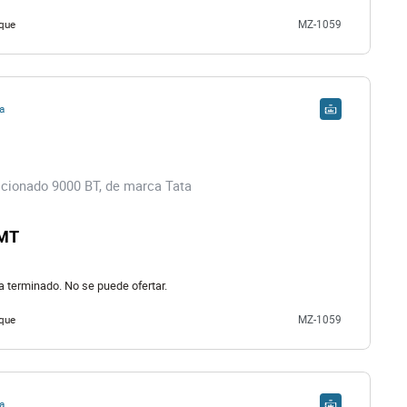
que
MZ-1059
a
cionado 9000 BT, de marca Tata
 MT
ha terminado. No se puede ofertar.
que
MZ-1059
a