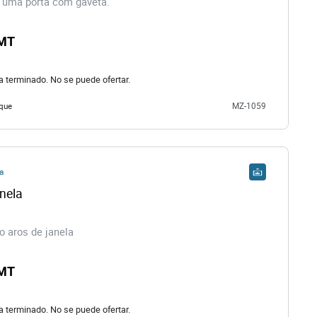
 uma porta com gaveta.
 MT
ha terminado. No se puede ofertar.
que
MZ-1059
a
anela
o aros de janela
 MT
ha terminado. No se puede ofertar.