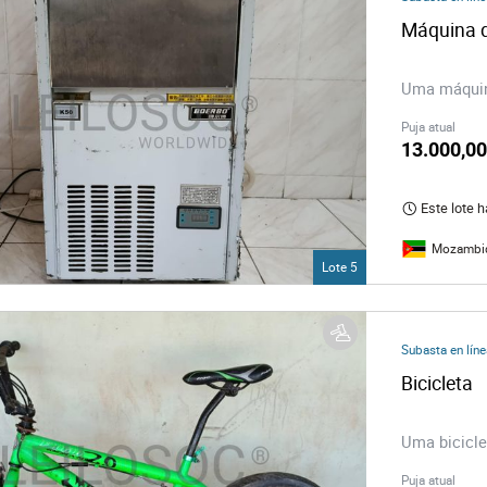
Máquina d
Uma máquina
Puja atual
13.000,0
Este lote 
Mozambi
Lote 5
Subasta en líne
Bicicleta
Uma bicicle
Puja atual