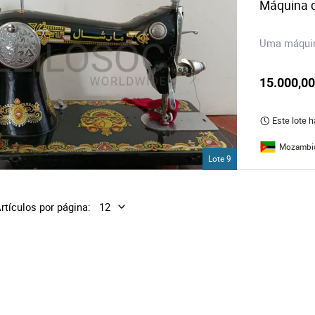
Máquina d
Uma máquin
15.000,0
Este lote 
Mozambi
Lote 9
rtículos por página: