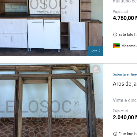
multiuso de
Puja atual
4.760,00
Este lote 
Mozambi
Lote 2
Subasta en líne
Aros de j
Vinte e cinc
Puja atual
2.040,00
Este lote 