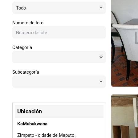
Dere
Tecno
Numero de lote
Muebl
Categoría
Náuti
Subcategoría
Otros
Ubicación
KaMubukwana
Zimpeto - cidade de Maputo ,