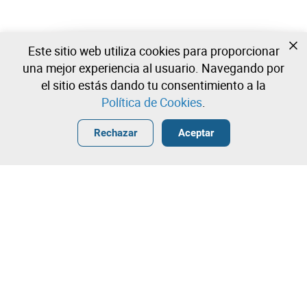
Este sitio web utiliza cookies para proporcionar
Todavía no estas registrado?
una mejor experiencia al usuario. Navegando por
Cree una cuenta y comience a ofertar ahora
el sitio estás dando tu consentimiento a la
Política de Cookies
.
Entrar
Crear una cuenta gratuita
•
•
•
Rechazar
Aceptar
¡Contacta con nuestro equipo!
Leilosoc Worldwide®