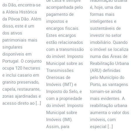
futuro da 
Porto?
de casa é sempre
reabilitação urbana
do Dão, encontra-se
acompanhada pelo
é, hoje, uma das
sua casa e 
a Aldeia Histórica
pagamento de
formas mais
da sua 
da Póvoa Dão. Além
impostos e
inteligentes e
carteira
disso, este é um
encargos fiscais.
sustentáveis de
dos ativos
Estes encargos
investir no setor
patrimoniais mais
estão relacionados
imobiliário. Quando
singulares
com a transmissão
o imóvel se localiza
disponíveis em
do imóvel: Imposto
numa das Áreas de
Portugal. O conjunto
Municipal sobre as
Reabilitação Urbana
ocupa 120 hectares
Transmissões
(ARU) definidas
e inclui casario em
Onerosas de
pelo Município do
granito preservado,
Imóveis (IMT) e
Porto, as vantagens
capela, restaurante,
Imposto do Selo, e
tornam-se ainda
zonas ajardinadas e
com a propriedade
mais evidentes. A
acesso direto ao […]
do imóvel: Imposto
reabilitação urbana
Municipal sobre
aumenta o valor dos
Imóveis (IMI).
imóveis, com
Assim, para
especial […]