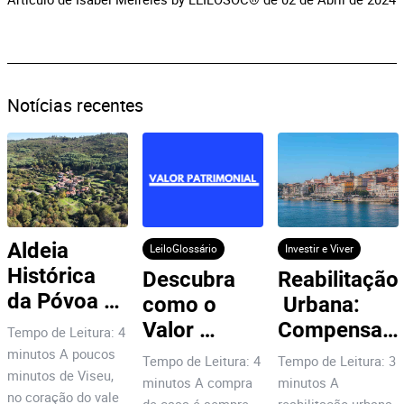
Notícias recentes
Aldeia 
LeiloGlossário
Investir e Viver
Histórica 
Descubra 
Reabilitação
da Póvoa 
como o 
 Urbana: 
Dão: 7 
Valor 
Compensa 
Tempo de Leitura: 4
Motivos 
Patrimonial 
Investir no 
minutos A poucos
Tempo de Leitura: 4
Tempo de Leitura: 3
para 
minutos de Viseu,
afeta o 
Centro do 
minutos A compra
minutos A
no coração do vale
Investir!