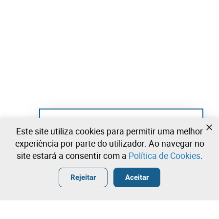
Ainda não se registou?
Este site utiliza cookies para permitir uma melhor
Crie uma conta e comece já a licitar
experiência por parte do utilizador. Ao navegar no
site estará a consentir com a
Política de Cookies
.
Entrar
Criar uma conta gratuita
•
•
•
Rejeitar
Aceitar