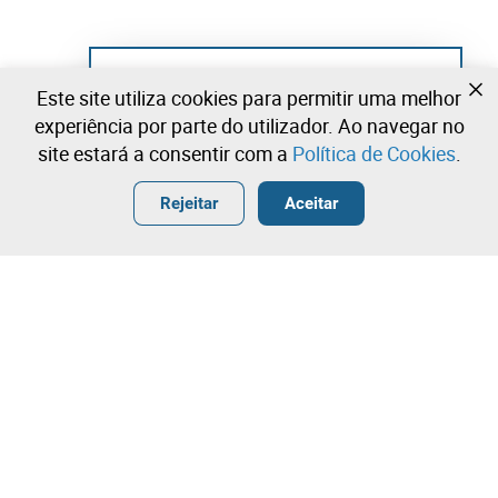
Ainda não se registou?
Este site utiliza cookies para permitir uma melhor
Crie uma conta e comece já a licitar
experiência por parte do utilizador. Ao navegar no
site estará a consentir com a
Política de Cookies
.
Entrar
Criar uma conta gratuita
•
•
•
Rejeitar
Aceitar
Contacte a nossa equipa!
Leilosoc Worldwide®
A Empresa