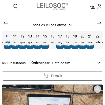
9
11
12
13
14
15
16
17
18
19
20
21
22
2
10
om
seg
ter
qua
qui
sex
sáb
dom
seg
ter
qua
qui
sex
sáb
d
25
28
20
18
36
1
28
26
36
39
31
460
Resultados
Ordenar por
Filtro
0