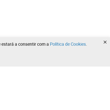
te estará a consentir com a
Política de Cookies
.
•
•
•
Contacte a nossa equipa!
Leilosoc Worldwide®