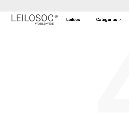
Leilões
Categorias
Imóve
Veícu
Equip
Maqui
Arte 