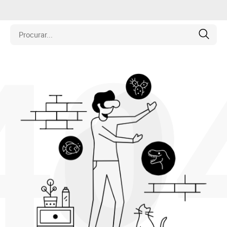
40
is
los
amentos
naria
e Colecionáveis