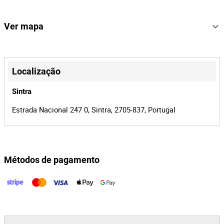
17€+IVA.
611
Lote Número
167271
Referência
Ver mapa
19638/26
Processo
+
43464
Id do leilão
−
Localização
167271
Id do lote
Sintra
Estrada Nacional 247 0, Sintra, 2705-837, Portugal
Métodos de pagamento
Leaflet
|
©
OpenStreetMap
contributors