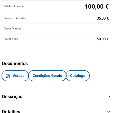
100,00 €
Melhor licitação
35,00 €
Valor de Abertura
---
Valor Mínimo
50,00 €
Valor base
Documentos
Verbas
Condições Gerais
Catálogo
Descrição
Relógio da marca Raymond Weil Geneve - Parsifal
Detalhes