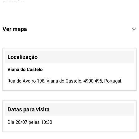
Notas Informativas
Raymond Weil Geneve
Marca
- Acresce IVA.
Parsifal
Modelo
Ver mapa
5
Lote Número
+
169734
Referência
−
Localização
1522/24.3T8VCT
Processo
Viana do Castelo
Conceição Soares Oliveira, Lda
Entidade
Rua de Aveiro 198, Viana do Castelo, 4900-495, Portugal
42783
Id do leilão
169734
Id do lote
Datas para visita
Leaflet
|
©
OpenStreetMap
contributors
Dia 28/07 pelas 10:30