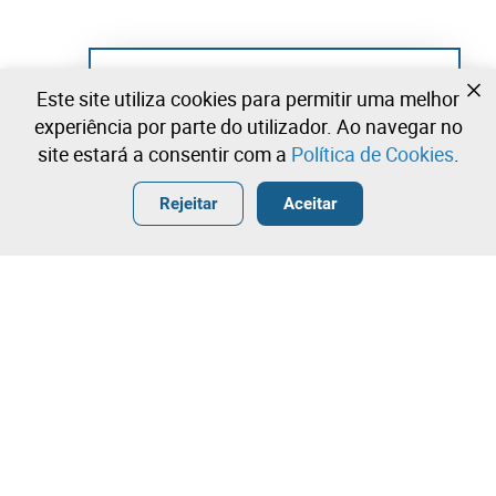
Ainda não se registou?
Este site utiliza cookies para permitir uma melhor
Crie uma conta e comece já a licitar
experiência por parte do utilizador. Ao navegar no
site estará a consentir com a
Política de Cookies
.
Entrar
Criar uma conta gratuita
•
•
•
Rejeitar
Aceitar
Explorar Mais
Licitação rápida
Contacte a nossa equipa!
150,00 €
200,00 €
Leilosoc Worldwide®
250,00 €
A Empresa
Licitação directa