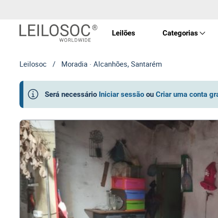
Leilões
Categorias
Leilosoc
/
Moradia · Alcanhões, Santarém
Imóve
Será necessário
Iniciar sessão
ou
Criar uma conta gr
Veícu
Equip
Maqui
Arte 