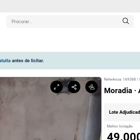
is
atuita
antes de licitar
.
los
Referência
:
169588
/
amentos
Moradia ·
naria
Lote Adjudica
e Colecionáveis
Melhor licitação
49.00