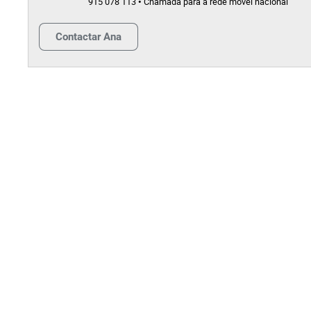
915 078 113 • Chamada para a rede móvel nacional
Contactar
Ana