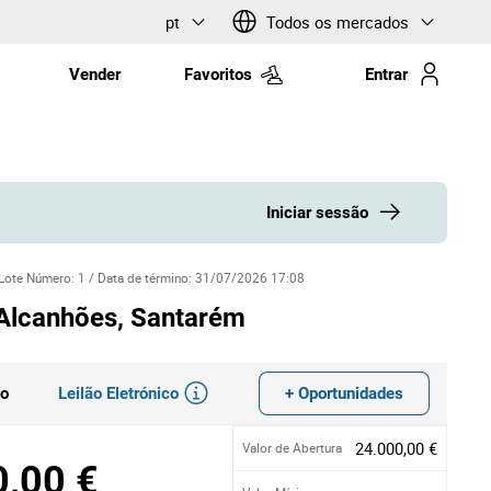
pt
Todos os mercados
Vender
Favoritos
Entrar
Iniciar sessão
Lote Número
:
1
/
Data de término
:
31/07/2026 17:08
 Alcanhões, Santarém
Leilão Eletrónico
+ Oportunidades
do
24.000,00 €
Valor de Abertura
0,00 €