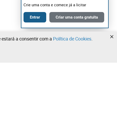
Crie uma conta e comece já a licitar
Entrar
Criar uma conta gratuita
te estará a consentir com a
Política de Cookies
.
•
•
•
Contacte a nossa equipa!
Leilosoc Worldwide®