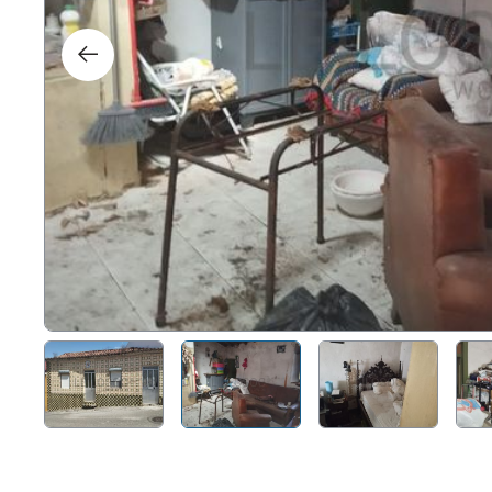
Direit
Tecno
Mobil
Náuti
Outro