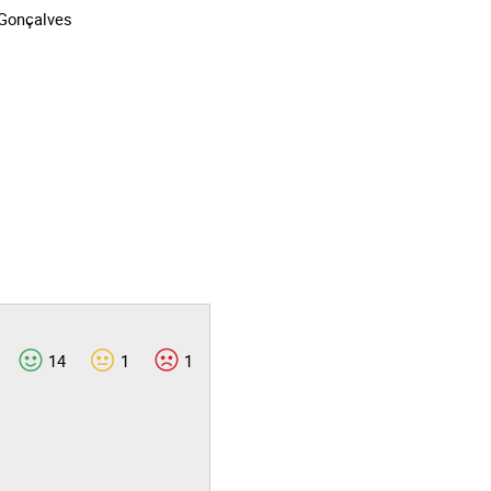
 Gonçalves
14
1
1