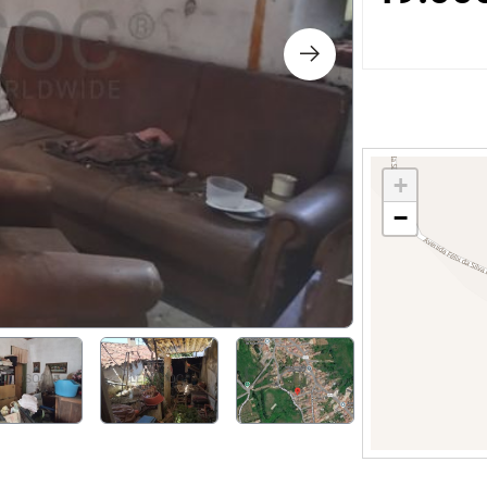
os
logia
iário e Decoração
+
−
ca
s