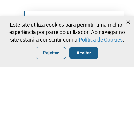
Ainda não se registou?
Este site utiliza cookies para permitir uma melhor
Crie uma conta e comece já a licitar
experiência por parte do utilizador. Ao navegar no
site estará a consentir com a
Política de Cookies
.
Entrar
Criar uma conta gratuita
•
•
•
Rejeitar
Aceitar
Explorar Mais
Licitação rápida
Contacte a nossa equipa!
3.200,00 €
3.300,00 €
Leilosoc Worldwide®
3.400,00 €
A Empresa
Licitação directa