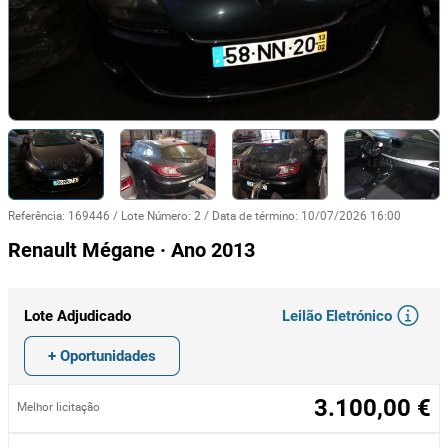
Referência
:
169446
/
Lote Número
:
2
/
Data de término
:
10/07/2026 16:00
Renault Mégane · Ano 2013
Leilão Eletrónico
Lote Adjudicado
+ Oportunidades
3.100,00 €
Melhor licitação