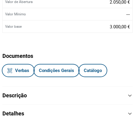
2.050,00 €
Valor de Abertura
---
Valor Mínimo
3.000,00 €
Valor base
Documentos
Verbas
Condições Gerais
Catálogo
Descrição
Veículo ligeiro de passageiros
Detalhes
58-NN-20.
Matrícula:
2013
Ano
Notas Informativas