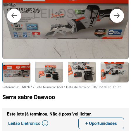
Referência
:
168767
/
Lote Número
:
468
/
Data de término
:
18/06/2026 15:25
Serra sabre Daewoo
Este lote já terminou. Não é possível licitar.
Leilão Eletrónico
+ Oportunidades