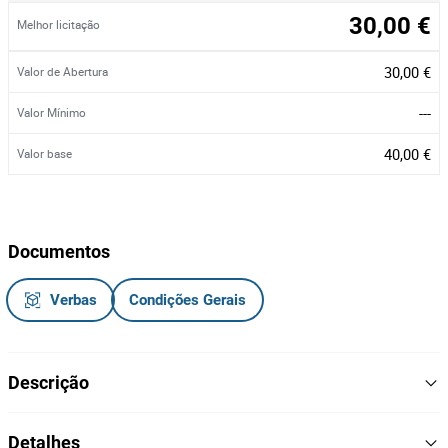
30,00 €
Melhor licitação
30,00 €
Valor de Abertura
---
Valor Mínimo
40,00 €
Valor base
Documentos
Verbas
Condições Gerais
Descrição
Serra sabre Daewoo com carregador e bateria
Detalhes