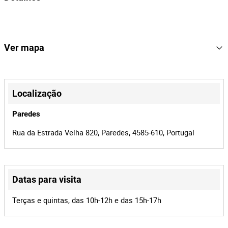
Marca: Daewoo
Modelo: DALSS18-1
Nº de série: S/ Refª.
468
Lote Número
168767
Referência
Ver mapa
2440/26
Processo
+
42524
Id do leilão
−
Localização
168767
Id do lote
Paredes
Rua da Estrada Velha 820, Paredes, 4585-610, Portugal
Datas para visita
Leaflet
|
©
OpenStreetMap
contributors
Terças e quintas, das 10h-12h e das 15h-17h