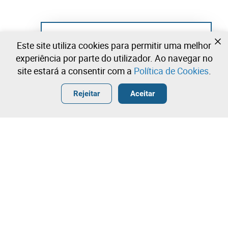
Ainda não se registou?
Este site utiliza cookies para permitir uma melhor
Crie uma conta e comece já a licitar
experiência por parte do utilizador. Ao navegar no
site estará a consentir com a
Política de Cookies
.
Entrar
Criar uma conta gratuita
•
•
•
Rejeitar
Aceitar
Explorar Mais
Licitação rápida
Contacte a nossa equipa!
31,00 €
32,00 €
Leilosoc Worldwide®
33,00 €
A Empresa
Licitação directa