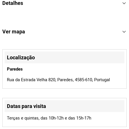
Detalhes
Marca: Daewoo
Modelo: DACS5216
Nº de série: 00700143
569
Lote Número
168880
Referência
Ver mapa
2440/26
Processo
+
42523
Id do leilão
−
Localização
168880
Id do lote
Paredes
Rua da Estrada Velha 820, Paredes, 4585-610, Portugal
Datas para visita
Leaflet
|
©
OpenStreetMap
contributors
Terças e quintas, das 10h-12h e das 15h-17h