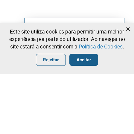
Ainda não se registou?
Este site utiliza cookies para permitir uma melhor
Crie uma conta e comece já a licitar
experiência por parte do utilizador. Ao navegar no
site estará a consentir com a
Política de Cookies
.
Entrar
Criar uma conta gratuita
•
•
•
Rejeitar
Aceitar
Explorar Mais
Licitação rápida
Contacte a nossa equipa!
110,00 €
135,00 €
Leilosoc Worldwide®
160,00 €