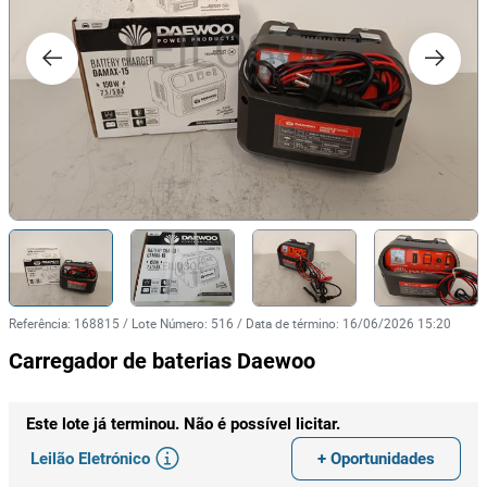
Referência
:
168815
/
Lote Número
:
516
/
Data de término
:
16/06/2026 15:20
Carregador de baterias Daewoo
Este lote já terminou. Não é possível licitar.
Leilão Eletrónico
+ Oportunidades