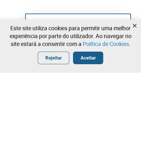
Ainda não se registou?
Este site utiliza cookies para permitir uma melhor
Crie uma conta e comece já a licitar
experiência por parte do utilizador. Ao navegar no
site estará a consentir com a
Política de Cookies
.
Entrar
Criar uma conta gratuita
•
•
•
Rejeitar
Aceitar
Explorar Mais
Licitação rápida
Contacte a nossa equipa!
29,00 €
30,00 €
Leilosoc Worldwide®
31,00 €
A Empresa
Licitação directa