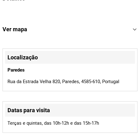
Marca: Daewoo
Modelo: Damax 15
Nº de série: 00700188
516
Lote Número
168815
Referência
Ver mapa
2440/26
Processo
+
42405
Id do leilão
−
Localização
168815
Id do lote
Paredes
Rua da Estrada Velha 820, Paredes, 4585-610, Portugal
Datas para visita
Leaflet
|
©
OpenStreetMap
contributors
Terças e quintas, das 10h-12h e das 15h-17h