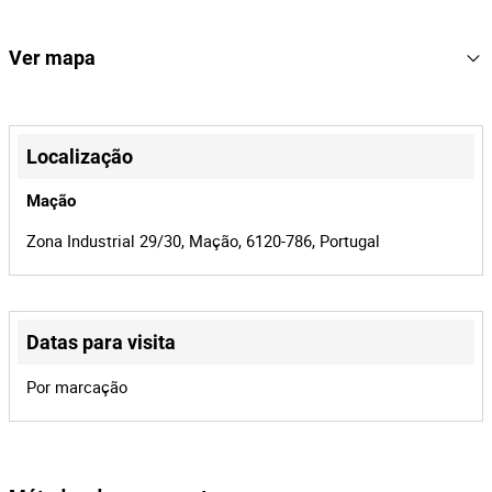
10
Lote Número
164766
Referência
Ver mapa
10238/25.2T8SNT
Processo
+
Armando Gonçalves & Filhos, Lda
Entidade
−
Localização
42156
Id do leilão
Mação
164766
Id do lote
Zona Industrial 29/30, Mação, 6120-786, Portugal
Datas para visita
Leaflet
|
©
OpenStreetMap
contributors
Por marcação