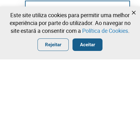
Ainda não se registou?
Este site utiliza cookies para permitir uma melhor
Crie uma conta e comece já a licitar
experiência por parte do utilizador. Ao navegar no
site estará a consentir com a
Política de Cookies
.
Entrar
Criar uma conta gratuita
•
•
•
Rejeitar
Aceitar
Explorar Mais
Licitação rápida
Contacte a nossa equipa!
2.050,00 €
2.150,00 €
Leilosoc Worldwide®
2.250,00 €
A Empresa
Licitação directa
Sobre
Licitação