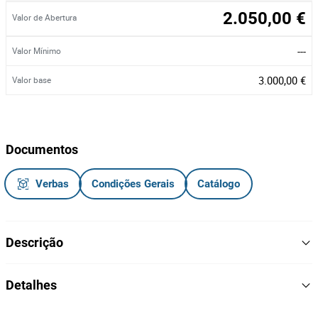
2.050,00 €
Valor de Abertura
---
Valor Mínimo
3.000,00 €
Valor base
Documentos
Verbas
Condições Gerais
Catálogo
Descrição
Stock composto por máscaras cirúrgicas, caixas de cartão,
Detalhes
paletes, frascos para álcool gel, rótulos e rolos de tecido.