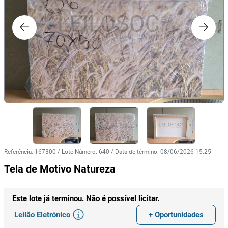
Referência
:
167300
/
Lote Número
:
640
/
Data de término
:
08/06/2026 15:25
Tela de Motivo Natureza
Este lote já terminou. Não é possível licitar.
Leilão Eletrónico
+ Oportunidades