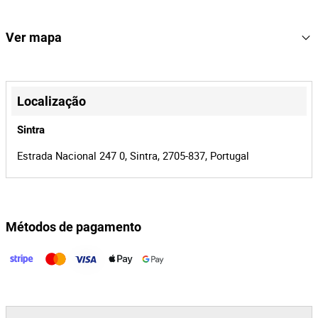
17€+IVA.
640
Lote Número
167300
Referência
Ver mapa
19638/26
Processo
+
42063
Id do leilão
−
Localização
167300
Id do lote
Sintra
Estrada Nacional 247 0, Sintra, 2705-837, Portugal
Métodos de pagamento
Leaflet
|
©
OpenStreetMap
contributors