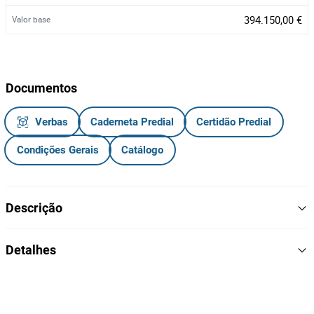
394.150,00 €
Valor base
Documentos
Verbas
Caderneta Predial
Certidão Predial
Condições Gerais
Catálogo
Descrição
Proporção de 1/2 de Edifício composto por R/C, 1.º Piso e
Detalhes
águas-furtadas, com
Área Total de 415,80 m²
415.8
Área
PROPORÇÃO
O bem em venda não constitui uma propriedade plena, apenas