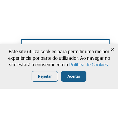
Ainda não se registou?
Este site utiliza cookies para permitir uma melhor
Crie uma conta e comece já a licitar
experiência por parte do utilizador. Ao navegar no
site estará a consentir com a
Política de Cookies
.
Entrar
Criar uma conta gratuita
•
•
•
Rejeitar
Aceitar
Explorar Mais
Licitação rápida
Contacte a nossa equipa!
230.000,00 €
235.000,00 €