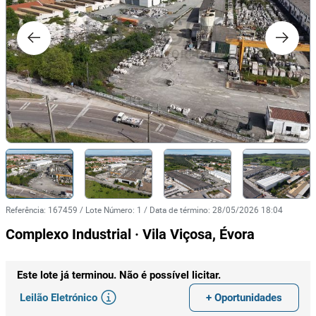
Referência
:
167459
/
Lote Número
:
1
/
Data de término
:
28/05/2026 18:04
Complexo Industrial · Vila Viçosa, Évora
Este lote já terminou. Não é possível licitar.
Leilão Eletrónico
+ Oportunidades