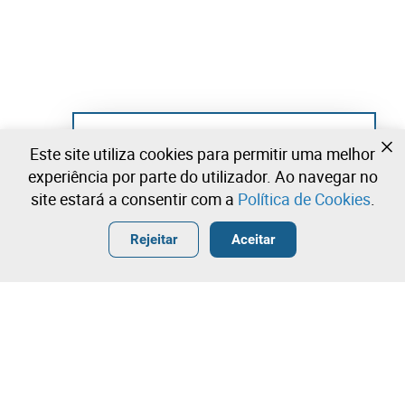
Ainda não se registou?
Este site utiliza cookies para permitir uma melhor
Crie uma conta e comece já a licitar
experiência por parte do utilizador. Ao navegar no
site estará a consentir com a
Política de Cookies
.
Entrar
Criar uma conta gratuita
•
•
•
Rejeitar
Aceitar
Explorar Mais
Licitação rápida
Contacte a nossa equipa!
1.820.000,00 €
1.830.000,00 €