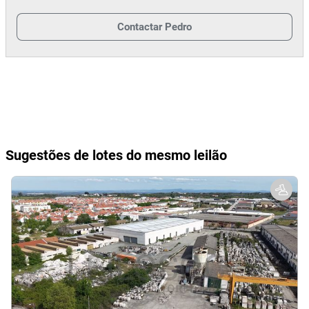
essencial à atividade empresarial e qualidade operacional;
- Situado em Nossa Senhora da Conceição e São Bartolomeu, no
Contactar
Pedro
concelho de Vila Viçosa, o complexo beneficia de uma
localização privilegiada;
- Proximidade a serviços, comércio e infraestruturas locais;
- Próximo de pontos de referência histórica e cultural da região.
Acessos
- N254 · N255 · A6 · N4.
Sugestões de lotes do mesmo leilão
Notas Informativas
- A adjudicação fica sujeita à apreciação dos valores obtidos
entre as partes e o todo;
- Imóveis titulados pelo BCP.