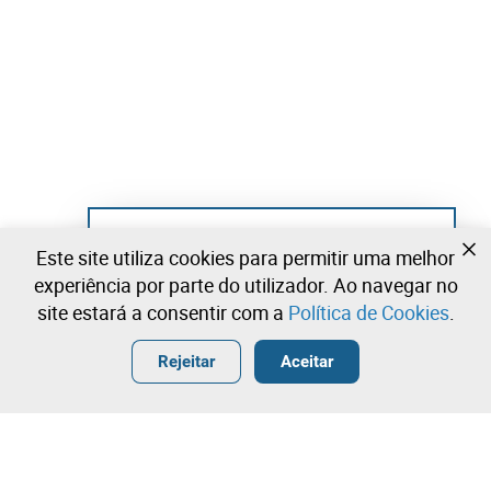
Ainda não se registou?
Este site utiliza cookies para permitir uma melhor
Crie uma conta e comece já a licitar
experiência por parte do utilizador. Ao navegar no
site estará a consentir com a
Política de Cookies
.
Entrar
Criar uma conta gratuita
•
•
•
Rejeitar
Aceitar
Explorar Mais
Licitação rápida
Contacte a nossa equipa!