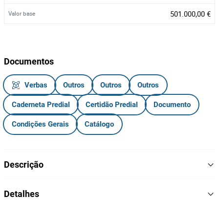
501.000,00 €
Valor base
Documentos
Verbas
Outros
Outros
Outros
Caderneta Predial
Certidão Predial
Documento
Condições Gerais
Catálogo
Descrição
Apartamento T3 no R/C, com Área Bruta Privativa de 163,00 m²
Detalhes
Características do Imóvel