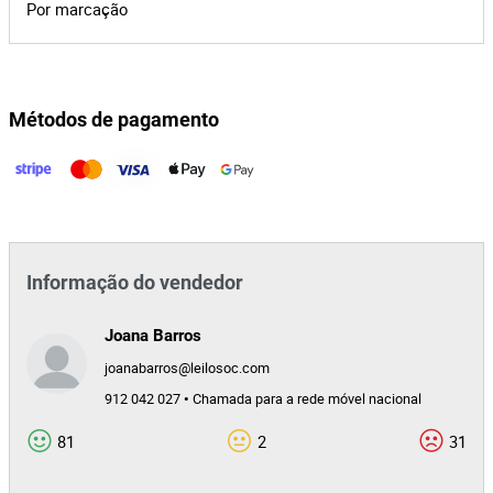
Por marcação
Leilão Eletrónico
Serra de Fita
364,50 €
Métodos de pagamento
Este lote já terminou. Não é possível licitar.
Portugal
2384/25.9T8GMR
Informação do vendedor
Joana Barros
joanabarros@leilosoc.com
912 042 027 • Chamada para a rede móvel nacional
81
2
31