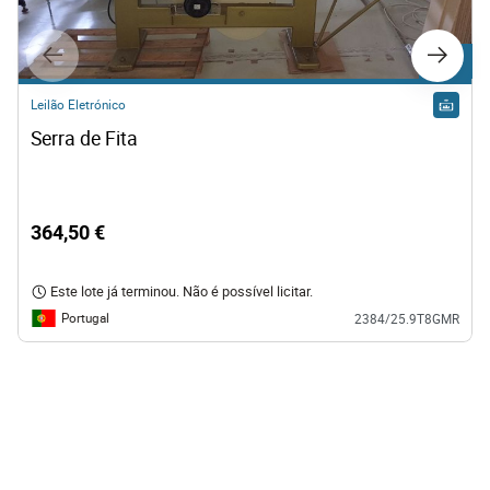
Lote 3
Lote 6
Leilão Eletrónico
Serra de Fita
Leilão Eletrónico
Tesoura de Corte 
364,50 €
105,30 €
Este lote já terminou. Não é possível licitar.
Este lote já terminou. Não é possível licitar.
Portugal
2384/25.9T8GMR
Portugal
2384/25.9T8GMR