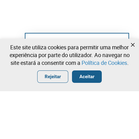
Ainda não se registou?
Este site utiliza cookies para permitir uma melhor
Crie uma conta e comece já a licitar
experiência por parte do utilizador. Ao navegar no
site estará a consentir com a
Política de Cookies
.
Entrar
Criar uma conta gratuita
•
•
•
Rejeitar
Aceitar
Explorar Mais
Lote 41
Leilão Eletrónico
Máquina de Casear 
Licitação rápida
Contacte a nossa equipa!
81,00 €
1.350,00 €
1.450,00 €
Este lote já terminou. Não é possível licitar.
Leilosoc Worldwide®
Portugal
2384/25.9T8GMR
1.550,00 €