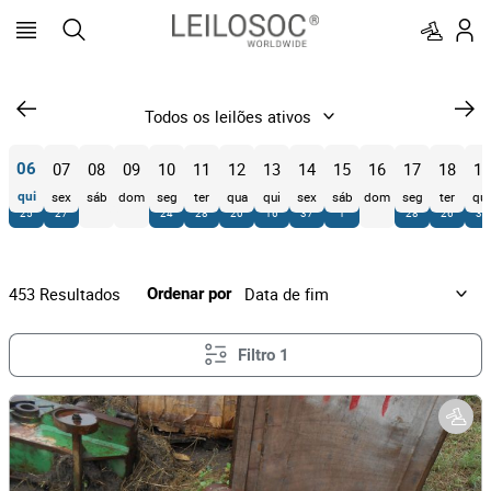
07
08
09
10
11
12
13
14
15
16
17
18
19
06
a
qui
sex
sáb
dom
seg
ter
qua
qui
sex
sáb
dom
seg
ter
qu
25
27
24
28
20
16
37
1
28
26
32
453
Resultados
Ordenar por
Filtro
1