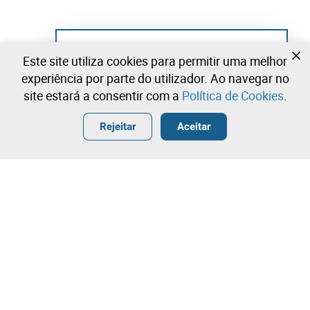
Ainda não se registou?
Este site utiliza cookies para permitir uma melhor
Crie uma conta e comece já a licitar
experiência por parte do utilizador. Ao navegar no
site estará a consentir com a
Política de Cookies
.
Entrar
Criar uma conta gratuita
•
•
•
Rejeitar
Aceitar
Leilões Disponíveis
Contacte a nossa equipa!
Leilosoc Worldwide®
A Empresa