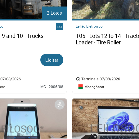
2 Lotes
ico
Leilão Eletrónico
s 9 and 10 - Trucks
T05 - Lots 12 to 14 - Tracto
Loader - Tire Roller
Licitar
07/08/2026
Termina a
07/08/2026
car
Madagáscar
MG - 2006/08