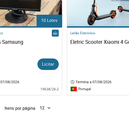
10 Lotes
ico
Leilão Eletrónico
s Samsung
Eletric Scooter Xiaomi 4 G
Licitar
07/08/2026
Termina a
07/08/2026
Portugal
19638/26-2
Itens por página: