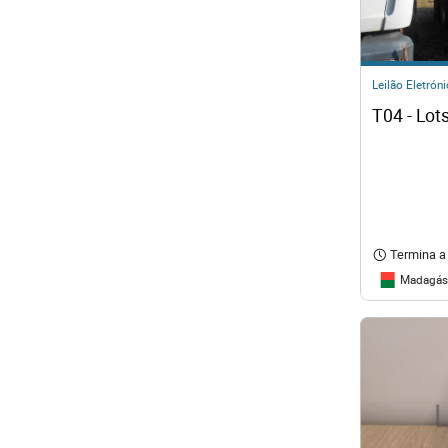
Leilão Eletrón
T04 - Lot
Termina a
Madagás