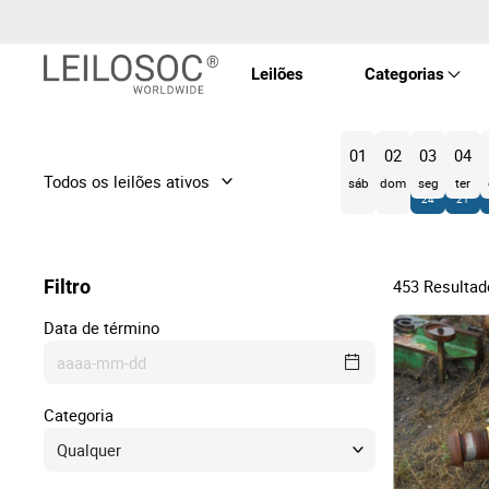
Leilões
Categorias
Imóve
01
02
03
04
sáb
dom
seg
ter
24
21
Veícu
Filtro
453
Resultad
Equip
Data de término
Maqui
aaaa-mm-dd
Categoria
Arte 