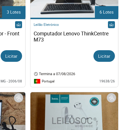
3 Lotes
6 Lotes
Leilão Eletrónico
r - Front 
Computador Lenovo ThinkCentre 
M73
Licitar
Licitar
Termina a
07/08/2026
Portugal
MG - 2006/08
19638/26