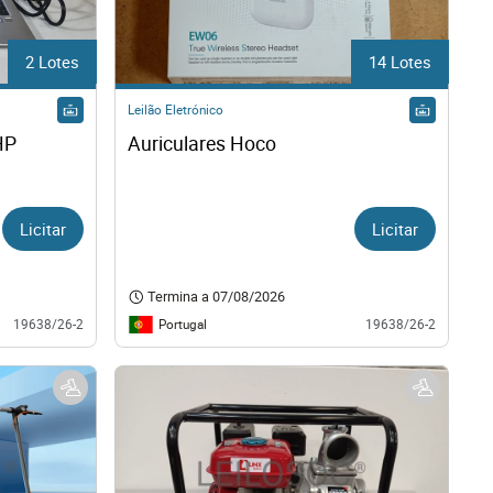
2 Lotes
14 Lotes
Leilão Eletrónico
P 
Auriculares Hoco
Licitar
Licitar
Termina a
07/08/2026
Portugal
19638/26-2
19638/26-2