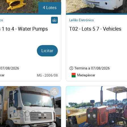
os
4 Lotes
logia
ico
Leilão Eletrónico
s 1 to 4 - Water Pumps
T02 - Lots 5 7 - Vehicles
iário e Decoração
Licitar
ca
07/08/2026
Termina a
07/08/2026
s
car
Madagáscar
MG - 2006/08