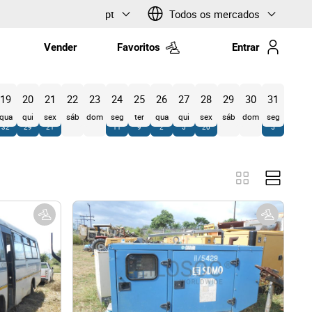
pt
Todos os mercados
Vender
Favoritos
Entrar
19
20
21
22
23
24
25
26
27
28
29
30
31
qua
qui
sex
sáb
dom
seg
ter
qua
qui
sex
sáb
dom
seg
32
29
21
11
9
2
5
20
5