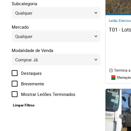
Direit
Subcategoria
Tecno
Leilão Eletrón
Mercado
T01 - Lot
Mobil
Modalidade de Venda
Náuti
Termina a
Destaques
Outro
Madagás
Brevemente
Mostrar Leilões Terminados
Limpar Filtros