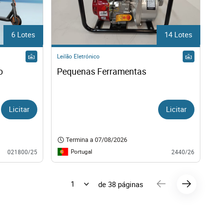
6 Lotes
14 Lotes
Leilão Eletrónico
o
Pequenas Ferramentas
Licitar
Licitar
Termina a
07/08/2026
Portugal
021800/25
2440/26
de 38 páginas