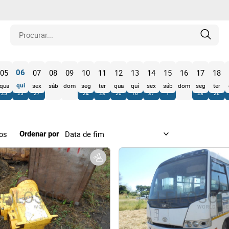
is
05
07
08
09
10
11
12
13
14
15
16
17
18
06
qua
qui
sex
sáb
dom
seg
ter
qua
qui
sex
sáb
dom
seg
ter
25
25
27
24
28
20
16
37
1
28
26
los
os
amentos
Ordenar por
naria
e Colecionáveis