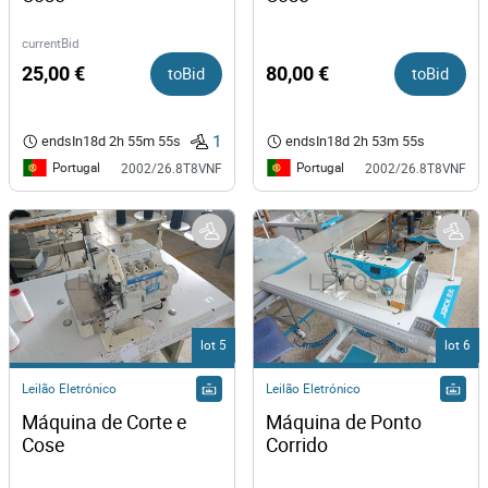
currentBid
25,00 €
toBid
80,00 €
toBid
1
endsIn
18d 2h 55m 55s
endsIn
18d 2h 53m 55s
Portugal
Portugal
2002/26.8T8VNF
2002/26.8T8VNF
lot 5
lot 6
Leilão Eletrónico
Leilão Eletrónico
Máquina de Corte e 
Máquina de Ponto 
Cose 
Corrido