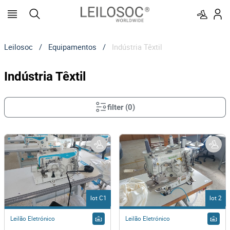
Leilosoc
/
Equipamentos
/
Indústria Têxtil
Indústria Têxtil
filter
(
0
)
lot C1
lot 2
Leilão Eletrónico
Leilão Eletrónico