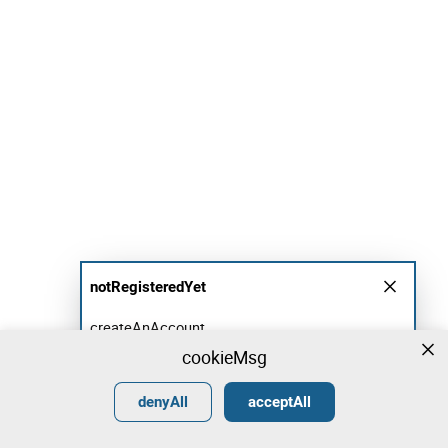
notRegisteredYet
createAnAccount
cookieMsg
login
createAccount
•
•
•
denyAll
acceptAll