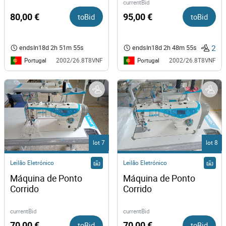
currentBid
80,00 €
toBid
95,00 €
toBid
2
endsIn
18d 2h 51m 55s
endsIn
18d 2h 48m 55s
Portugal
Portugal
2002/26.8T8VNF
2002/26.8T8VNF
lot 7
lot 8
Leilão Eletrónico
Leilão Eletrónico
Máquina de Ponto 
Máquina de Ponto 
Corrido 
Corrido 
currentBid
currentBid
70,00 €
toBid
70,00 €
toBid