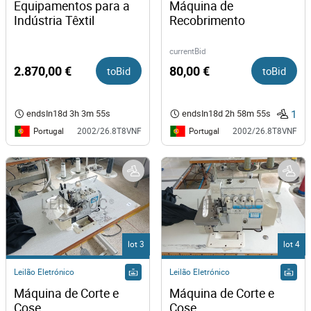
Equipamentos para a 
Máquina de 
Indústria Têxtil
Recobrimento
currentBid
2.870,00 €
toBid
80,00 €
toBid
1
endsIn
18d 3h 3m 55s
endsIn
18d 2h 58m 55s
Portugal
Portugal
2002/26.8T8VNF
2002/26.8T8VNF
lot 3
lot 4
Leilão Eletrónico
Leilão Eletrónico
Máquina de Corte e 
Máquina de Corte e 
Cose
Cose