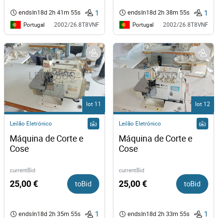
1
1
endsIn
18d 2h 41m 55s
endsIn
18d 2h 38m 55s
Portugal
Portugal
2002/26.8T8VNF
2002/26.8T8VNF
lot 11
lot 12
Leilão Eletrónico
Leilão Eletrónico
Máquina de Corte e 
Máquina de Corte e 
Cose 
Cose  
currentBid
currentBid
25,00 €
toBid
25,00 €
toBid
1
1
endsIn
18d 2h 35m 55s
endsIn
18d 2h 33m 55s