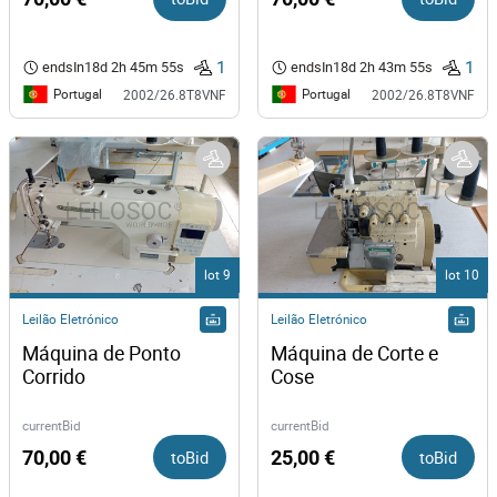
1
1
endsIn
18d 2h 45m 55s
endsIn
18d 2h 43m 55s
Portugal
Portugal
2002/26.8T8VNF
2002/26.8T8VNF
lot 9
lot 10
Leilão Eletrónico
Leilão Eletrónico
Máquina de Ponto 
Máquina de Corte e 
Corrido 
Cose 
currentBid
currentBid
70,00 €
toBid
25,00 €
toBid