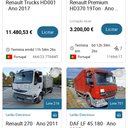
Renault Trucks HD001 
Renault Premium 
· Ano 2017
HD370 19Ton · Ano 
2008
Licitação atual
3.200,00 €
Licitar
11.480,53 €
Licitar
Termina
0d 12h 39m
7
Termina em
4d 11h 54m 26s
em
26s
Portugal
Portugal
664/23.7T8AMT
11694/17
Lote 216
Lote 701
Leilão Eletrónico
Leilão Eletrónico
Renault 270 · Ano 2011
DAF LF 45.180 · Ano 