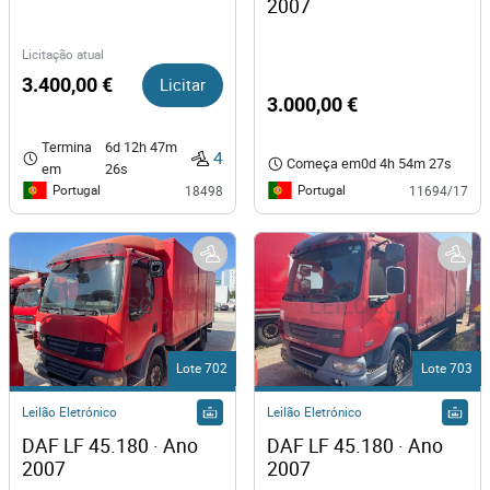
2007 
Licitação atual
3.400,00 €
Licitar
3.000,00 €
Termina
6d 12h 47m
4
Começa em
0d 4h 54m 27s
em
26s
Portugal
Portugal
18498
11694/17
Lote 702
Lote 703
Leilão Eletrónico
Leilão Eletrónico
DAF LF 45.180 · Ano 
DAF LF 45.180 · Ano 
2007  
2007   