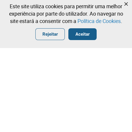
Ainda não se registou?
Este site utiliza cookies para permitir uma melhor
Crie uma conta e comece já a licitar
experiência por parte do utilizador. Ao navegar no
site estará a consentir com a
Política de Cookies
.
Entrar
Criar uma conta gratuita
•
•
•
Rejeitar
Aceitar
Veículo Pesado de Mercadorias - 6 lotes disponíveis
Contacte a nossa equipa!
Leilosoc Worldwide®
A Empresa
Sobre
Grupo Isegoria Capital