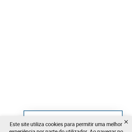
Ainda não se registou?
Este site utiliza cookies para permitir uma melhor
Crie uma conta e comece já a licitar
experiência por parte do utilizador. Ao navegar no