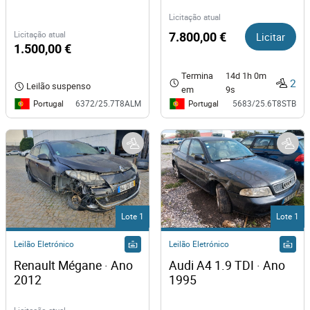
Licitação atual
Licitação atual
7.800,00 €
Licitar
1.500,00 €
Termina
14d 1h 0m
2
Leilão suspenso
em
9s
Portugal
Portugal
6372/25.7T8ALM
5683/25.6T8STB
Lote 1
Lote 1
Leilão Eletrónico
Leilão Eletrónico
Renault Mégane · Ano 
Audi A4 1.9 TDI · Ano 
2012
1995  