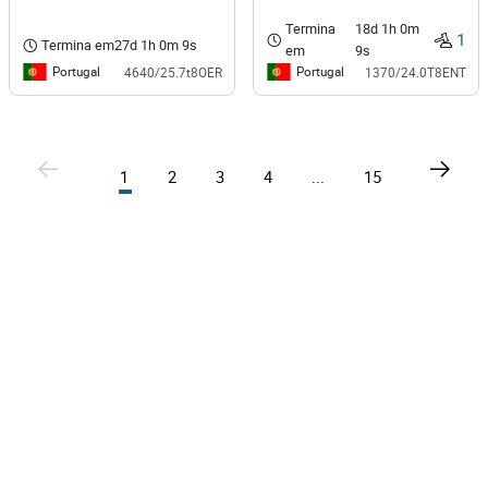
Termina
18d 1h 0m
1
Termina em
27d 1h 0m 9s
em
9s
Portugal
Portugal
4640/25.7t8OER
1370/24.0T8ENT
1
2
3
4
...
15