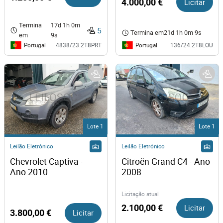
4.000,00 €
Licitar
Termina
17d 1h 0m
5
Termina em
21d 1h 0m 9s
em
9s
Portugal
Portugal
4838/23.2T8PRT
136/24.2T8LOU
Lote 1
Lote 1
Leilão Eletrónico
Leilão Eletrónico
Chevrolet Captiva · 
Citroën Grand C4 · Ano 
Ano 2010
2008
Licitação atual
2.100,00 €
Licitar
3.800,00 €
Licitar