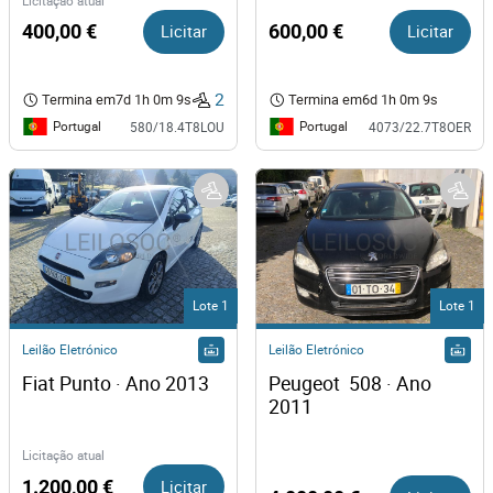
Licitação atual
400,00 €
Licitar
600,00 €
Licitar
2
Termina em
7d 1h 0m 9s
Termina em
6d 1h 0m 9s
Portugal
Portugal
580/18.4T8LOU
4073/22.7T8OER
Lote 1
Lote 1
Leilão Eletrónico
Leilão Eletrónico
Fiat Punto · Ano 2013
Peugeot  508 · Ano 
2011
Licitação atual
1.200,00 €
Licitar