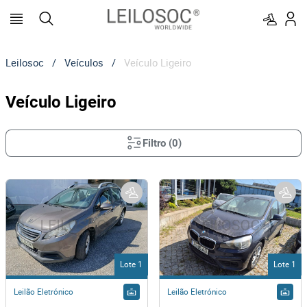
Leilosoc
/
Veículos
/
Veículo Ligeiro
Veículo Ligeiro
Filtro
(
0
)
Lote 1
Lote 1
Leilão Eletrónico
Leilão Eletrónico