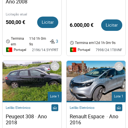
Ano 2008
Licitação atual
500,00 €
Licitar
6.000,00 €
Licitar
Termina
11d 1h 0m
3
Termina em
12d 1h 0m 9s
em
9s
Portugal
Portugal
2196/14.5YYPRT
7998/24.1T8VNF
Lote 1
Lote 1
Leilão Eletrónico
Leilão Eletrónico
Peugeot 308 · Ano 
Renault Espace  · Ano 
2018
2016