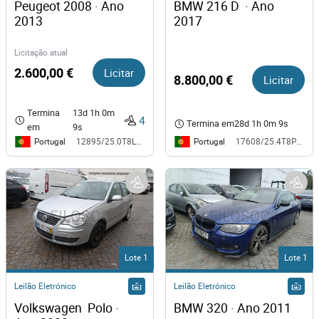
Peugeot 2008 · Ano 
BMW 216 D  · Ano 
2013
2017
Licitação atual
2.600,00 €
Licitar
8.800,00 €
Licitar
Termina
13d 1h 0m
4
Termina em
28d 1h 0m 9s
em
9s
Portugal
Portugal
12895/25.0T8LRS
17608/25.4T8PRT
Lote 1
Lote 1
Leilão Eletrónico
Leilão Eletrónico
Volkswagen  Polo · 
BMW 320 · Ano 2011