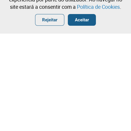
site estará a consentir com a
Política de Cookies
.
Entrar
Criar uma conta gratuita
•
•
•
Rejeitar
Aceitar
Veículo Ligeiro - 178 lotes disponíveis
Contacte a nossa equipa!
Leilosoc Worldwide®
A Empresa
Sobre
Grupo Isegoria Capital
Projetos