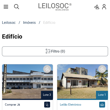
Leilosoc
/
Imóveis
/
Edifício
Edifício
Filtro
(
0
)
Lote 3
Lote 1
Comprar Já
Leilão Eletrónico