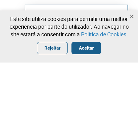
Ainda não se registou?
Este site utiliza cookies para permitir uma melhor
Crie uma conta e comece já a licitar
experiência por parte do utilizador. Ao navegar no
site estará a consentir com a
Política de Cookies
.
Entrar
Criar uma conta gratuita
•
•
•
Rejeitar
Aceitar
Edifício - 4 lotes disponíveis
Contacte a nossa equipa!
Leilosoc Worldwide®
A Empresa