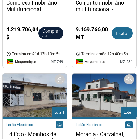
Complexo Imobiliário 
Conjunto imobiliário 
Multifuncional 
multifuncional · 
4.219.706,04
9.169.766,00
Comprar
Licitar
Já
$
MT
Termina em
21d 17h 10m 5s
Termina em
8d 12h 40m 5s
Moçambique
Moçambique
MZ-749
MZ-531
Lote 1
Lote 1
Leilão Eletrónico
Leilão Eletrónico
Edifício · Moinhos da 
Moradia · Carvalhal, 