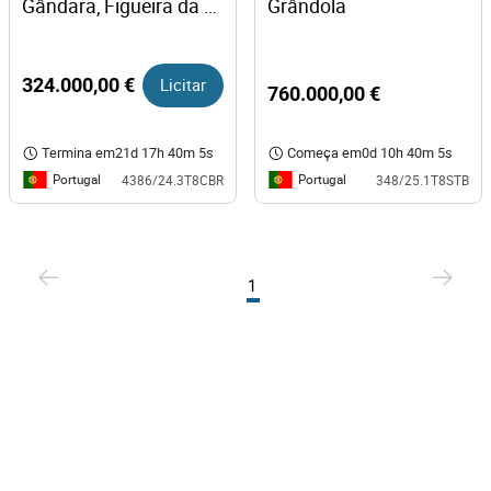
Gândara, Figueira da 
Grândola
Foz
324.000,00 €
Licitar
760.000,00 €
Termina em
21d 17h 40m 5s
Começa em
0d 10h 40m 5s
Portugal
Portugal
4386/24.3T8CBR
348/25.1T8STB
1