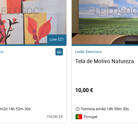
Lote 521
ico
Leilão Eletrónico
Tela de Motivo Natureza
10,00 €
em
2d 14h 53m 29s
Termina em
4d 14h 59m 29s
Portugal
19638/26