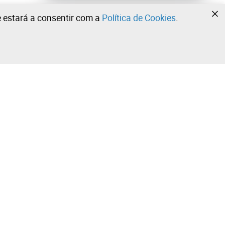
te estará a consentir com a
Política de Cookies
.
•
•
•
Contacte a nossa equipa!
Leilosoc Worldwide®
Fique informado diariamente com as nossas
newsletters.
Subscreva já e receba o que a Leilosoc® tem de melhor
ola
para lhe oferecer no seu email.