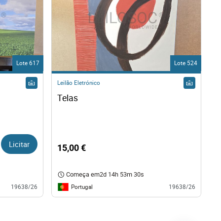
Lote 617
Lote 524
Leilão Eletrónico
Telas
Licitar
15,00 €
Começa em
2d 14h 53m 29s
Portugal
19638/26
19638/26