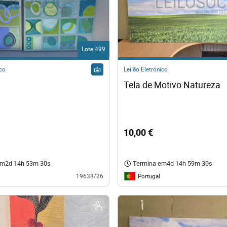
Lote 499
ico
Leilão Eletrónico
Tela de Motivo Natureza
10,00 €
em
2d 14h 53m 29s
Termina em
4d 14h 59m 29s
Portugal
19638/26