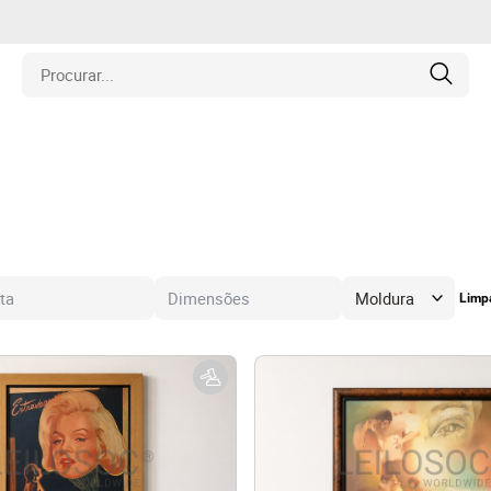
is
los
amentos
Limpa
naria
e Colecionáveis