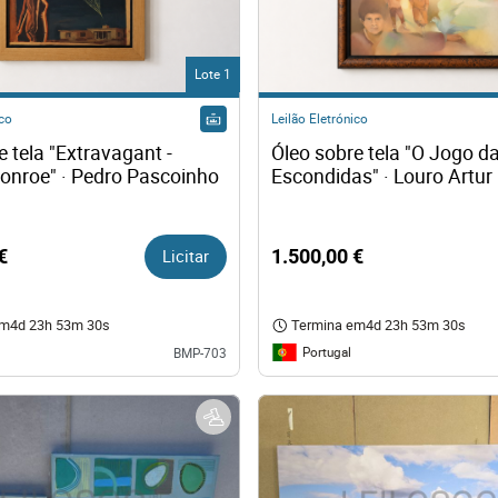
os
Lote 1
logia
ico
Leilão Eletrónico
 tela "Extravagant - 
Óleo sobre tela "O Jogo da
iário e Decoração
onroe" · Pedro Pascoinho
Escondidas" · Louro Artur
ca
€
Licitar
1.500,00 €
s
em
4d 23h 53m 29s
Termina em
4d 23h 53m 29s
Portugal
BMP-703