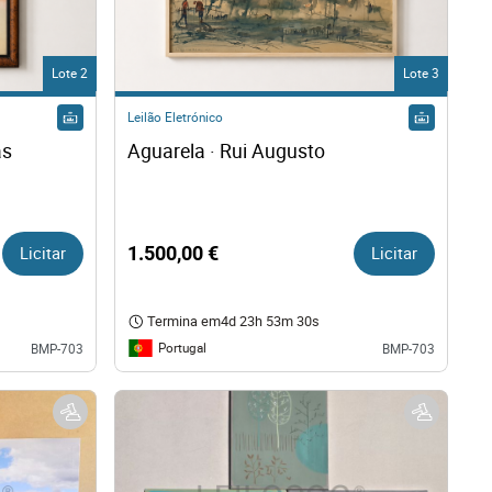
Lote 2
Lote 3
Leilão Eletrónico
s 
Aguarela · Rui Augusto
Licitar
1.500,00 €
Licitar
Termina em
4d 23h 53m 29s
Portugal
BMP-703
BMP-703