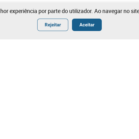
lhor experiência por parte do utilizador. Ao navegar no si
Rejeitar
Aceitar
ender
Termos
ar
Condições Gerais de Venda
r
Condições Gerais de Venda- Ang