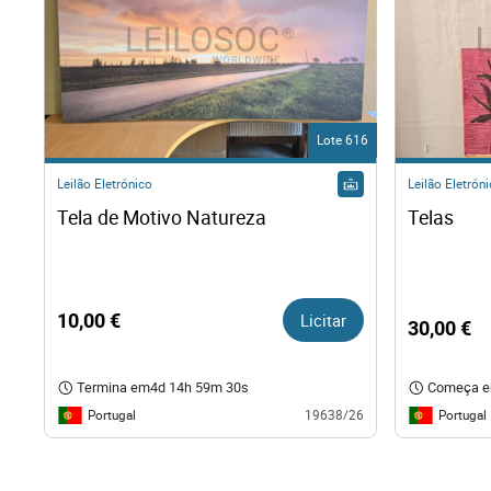
Lote 616
Leilão Eletrónico
Leilão Eletrón
Tela de Motivo Natureza
Telas
10,00 €
Licitar
30,00 €
Termina em
4d 14h 59m 29s
Começa 
Portugal
Portugal
19638/26