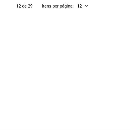
Itens por página:
12 de 29