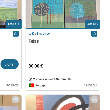
Lote 615
Lote 510
Leilão Eletrónico
Telas
Licitar
30,00 €
Começa em
2d 14h 53m 29s
Portugal
19638/26
19638/26