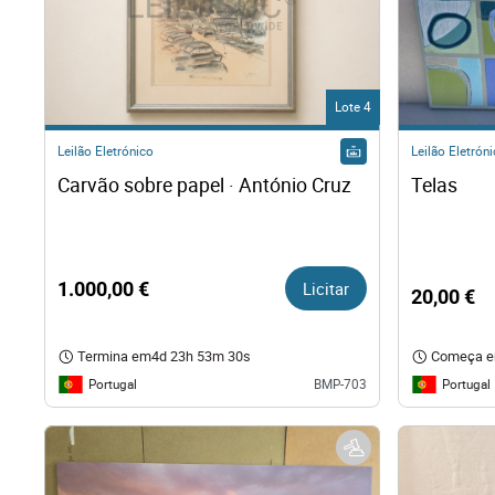
Lote 4
Leilão Eletrónico
Leilão Eletrón
Carvão sobre papel · António Cruz
Telas
1.000,00 €
Licitar
20,00 €
Termina em
4d 23h 53m 29s
Começa 
Portugal
Portugal
BMP-703