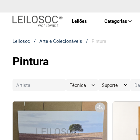
Leilões
Categorias
Leilosoc
/
Arte e Colecionáveis
/
Pintura
Imóve
Pintura
Veícu
Equip
Maqui
Arte 