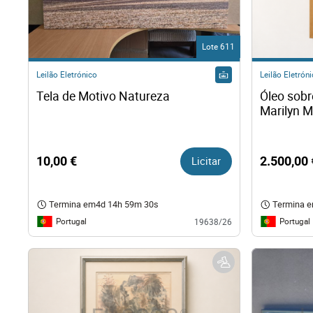
Direit
Lote 611
Tecno
Leilão Eletrónico
Leilão Eletrón
Tela de Motivo Natureza
Óleo sobre
Mobil
Marilyn M
Náuti
10,00 €
Licitar
2.500,00 
Outro
Termina em
4d 14h 59m 29s
Termina 
Portugal
Portugal
19638/26