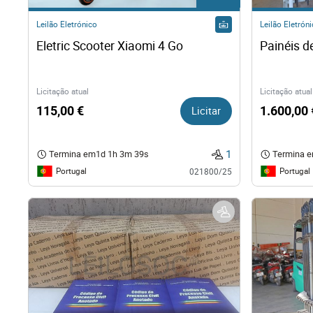
Direit
Leilão Eletrónico
Leilão Eletrón
Eletric Scooter Xiaomi 4 Go
Painéis 
Tecno
Licitação atual
Licitação atual
Mobil
115,00 €
Licitar
1.600,00 
Náuti
1
Termina em
1d 1h 3m 38s
Termina 
Portugal
Portugal
021800/25
Outro