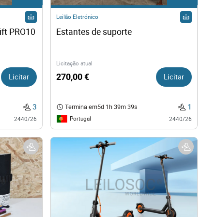
Leilão Eletrónico
Lift PRO10
Estantes de suporte 
Licitação atual
Licitar
270,00 €
Licitar
3
1
Termina em
5d 1h 39m 38s
Portugal
2440/26
2440/26