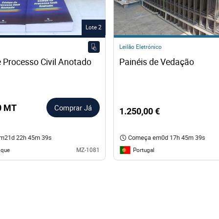
Lote 2
Leilão Eletrónico
 Processo Civil Anotado
Painéis de Vedação 
0 MT
Comprar Já
1.250,00 €
em
21d 22h 45m 38s
Começa em
0d 17h 45m 38s
que
Portugal
MZ-1081