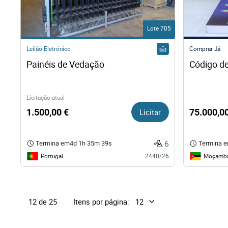
Lote 705
Leilão Eletrónico
Comprar Já
Painéis de Vedação
Código de
Licitação atual
1.500,00 €
Licitar
75.000,0
6
Termina em
4d 1h 35m 38s
Termina 
Portugal
Moçambi
2440/26
Itens por página:
12 de 25