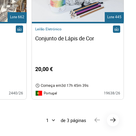
Lote 662
Lote 445
Leilão Eletrónico
Conjunto de Lápis de Cor
20,00 €
Começa em
3d 17h 45m 38s
Portugal
2440/26
19638/26
de 3 páginas