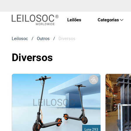
Leilões
Categorias
Leilosoc
/
Outros
/
Diversos
Imóve
Diversos
Veícu
Equip
Maqui
Arte 
Lote 293