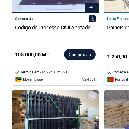
Lote 1
Comprar Já
Leilão Eletrón
Código de Processo Civil Anotado
105.000,00 MT
Comprar Já
1.250,00 
Termina em
21d 22h 45m 38s
Começa 
Moçambique
Portugal
MZ-1081