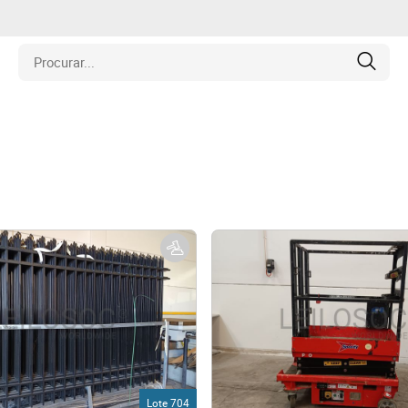
is
los
amentos
naria
e Colecionáveis
Lote 704