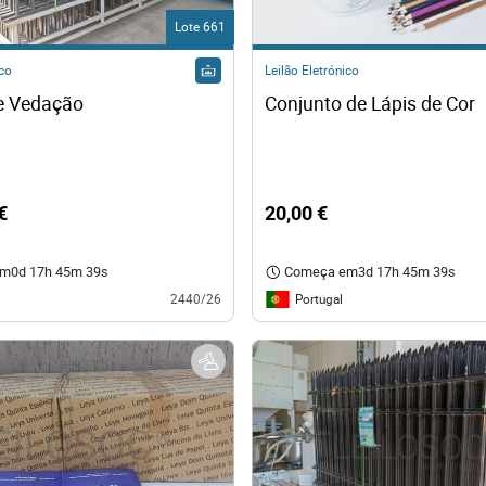
Lote 661
ico
Leilão Eletrónico
Painéis de Vedação 
Conjunto de Lápis de Cor
€
20,00 €
em
0d 17h 45m 38s
Começa em
3d 17h 45m 38s
Portugal
2440/26