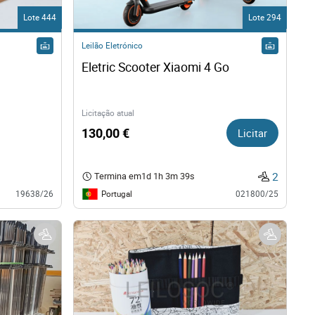
Lote 444
Lote 294
Leilão Eletrónico
Eletric Scooter Xiaomi 4 Go
Licitação atual
130,00 €
Licitar
2
Termina em
1d 1h 3m 38s
Portugal
19638/26
021800/25