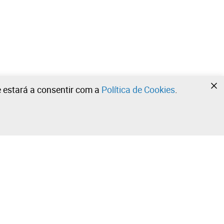
te estará a consentir com a
Política de Cookies
.
•
•
•
Contacte a nossa equipa!
Leilosoc Worldwide®