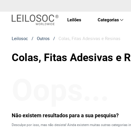
Leilões
Categorias
Leilosoc
/
Outros
/
Colas, Fitas Adesivas e Resinas
Imóve
Colas, Fitas Adesivas e 
Veícu
Oops...
Equip
Maqui
Arte 
Não existem resultados para a sua pesquisa?
Desculpe por isso, mas não desista! Ainda existem muitas outras categorias in