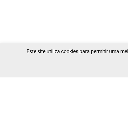
Este site utiliza cookies para permitir uma me
Colas, Fitas Adesivas e Resinas - 0 lotes disponíveis