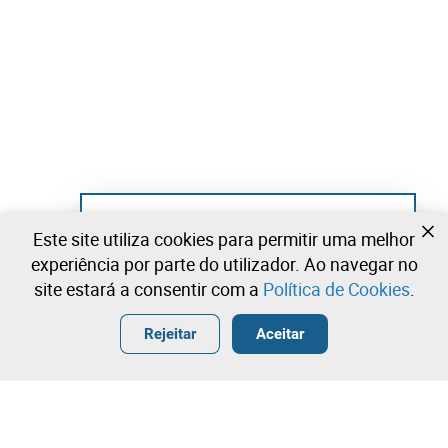
Ainda não se registou?
Este site utiliza cookies para permitir uma melhor
Crie uma conta e comece já a licitar
experiência por parte do utilizador. Ao navegar no
site estará a consentir com a
Política de Cookies
.
Entrar
Criar uma conta gratuita
•
•
•
Rejeitar
Aceitar
Vestuário - 0 lotes disponíveis