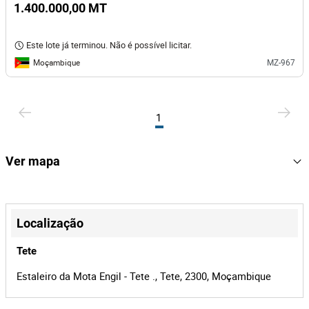
1.400.000,00 MT
Este lote já terminou. Não é possível licitar.
Moçambique
MZ-967
1
Ver mapa
+
−
Localização
Tete
Estaleiro da Mota Engil - Tete ., Tete, 2300, Moçambique