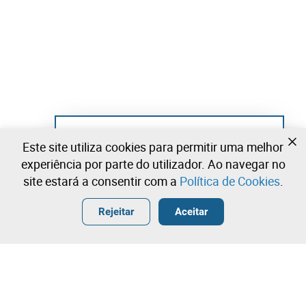
Ainda não se registou?
Este site utiliza cookies para permitir uma melhor
Crie uma conta e comece já a licitar
experiência por parte do utilizador. Ao navegar no
site estará a consentir com a
Política de Cookies
.
Entrar
Criar uma conta gratuita
•
•
•
Rejeitar
Aceitar
Contacte a nossa equipa!