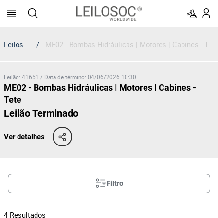
Leilosoc
/
ME02 - Bombas Hidráulicas | Motores | Cabines - Tete
Leilão
:
41651
/
Data de término
:
04/06/2026 10:30
ME02 - Bombas Hidráulicas | Motores | Cabines -
Tete
Leilão Terminado
Ver detalhes
Filtro
4
Resultados