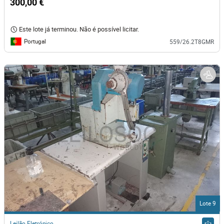
300,00 €
Este lote já terminou. Não é possível licitar.
Portugal
559/26.2T8GMR
Lote 9
Leilão Eletrónico