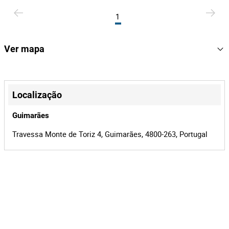
1
Ver mapa
+
−
Localização
Guimarães
Travessa Monte de Toriz 4, Guimarães, 4800-263, Portugal
Leaflet
|
©
OpenStreetMap
contributors