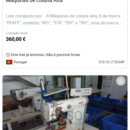
Máquinas de Coluna Alta
Lote composto por: - 8 Máquinas de coluna alta, 6 da marca
“PFAFF", modelos "491", "574”, "591" e "901", uma da marca...
Licitação atual
360,00 €
Este lote já terminou. Não é possível licitar.
Portugal
559/26.2T8GMR