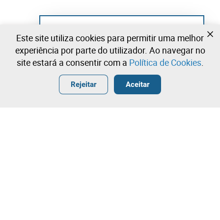
Ainda não se registou?
Este site utiliza cookies para permitir uma melhor
Crie uma conta e comece já a licitar
experiência por parte do utilizador. Ao navegar no
site estará a consentir com a
Política de Cookies
.
Entrar
Criar uma conta gratuita
•
•
•
Rejeitar
Aceitar
Contacte a nossa equipa!
Leilosoc Worldwide®
A Empresa