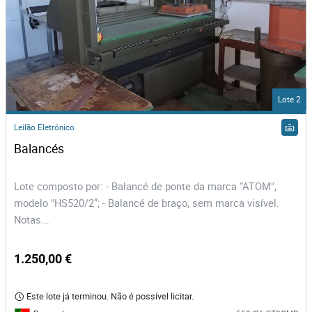
Lote 2
Leilão Eletrónico
Balancés
Lote composto por: - Balancé de ponte da marca “ATOM",
modelo "HS520/2”; - Balancé de braço, sem marca visível.
Notas...
1.250,00 €
Este lote já terminou. Não é possível licitar.