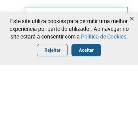
Ainda não se registou?
Este site utiliza cookies para permitir uma melhor
Crie uma conta e comece já a licitar
experiência por parte do utilizador. Ao navegar no
site estará a consentir com a
Política de Cookies
.
Entrar
Criar uma conta gratuita
•
•
•
Rejeitar
Aceitar
Contacte a nossa equipa!
Leilosoc Worldwide®
A Empresa