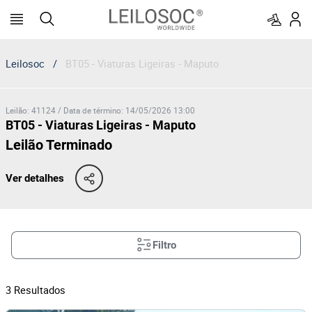
Leilosoc
/
BT05 - Viaturas Ligeiras - Maputo
Leilão
:
41124
/
Data de término
:
14/05/2026 13:00
BT05 - Viaturas Ligeiras - Maputo
Leilão Terminado
Ver detalhes
Filtro
3
Resultados