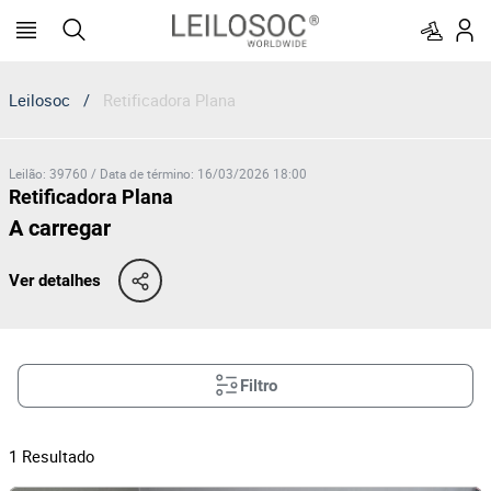
Leilosoc
/
Retificadora Plana
Leilão
:
39760
/
Data de término
:
16/03/2026 18:00
Retificadora Plana
A carregar
Ver detalhes
Filtro
1
Resultado