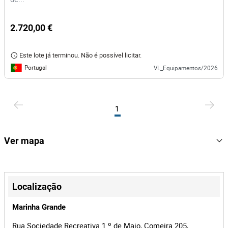
2.720,00 €
Este lote já terminou. Não é possível licitar.
Portugal
VL_Equipamentos/2026
1
Ver mapa
+
−
Localização
Marinha Grande
Rua Sociedade Recreativa 1.º de Maio, Comeira 205,