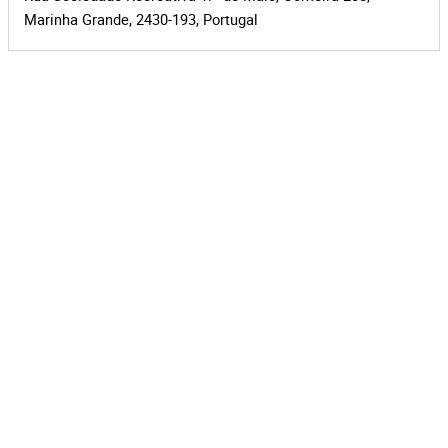
Marinha Grande, 2430-193, Portugal
Leaflet
|
©
OpenStreetMap
contributors