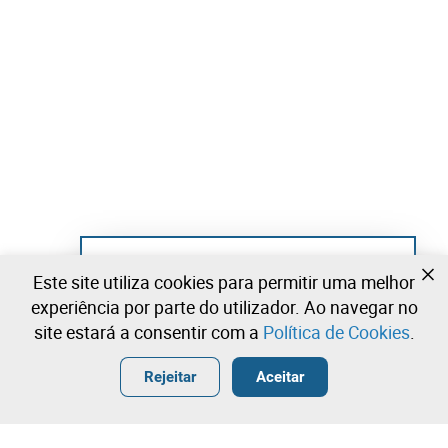
Ainda não se registou?
Este site utiliza cookies para permitir uma melhor
Crie uma conta e comece já a licitar
experiência por parte do utilizador. Ao navegar no
site estará a consentir com a
Política de Cookies
.
Entrar
Criar uma conta gratuita
•
•
•
Rejeitar
Aceitar